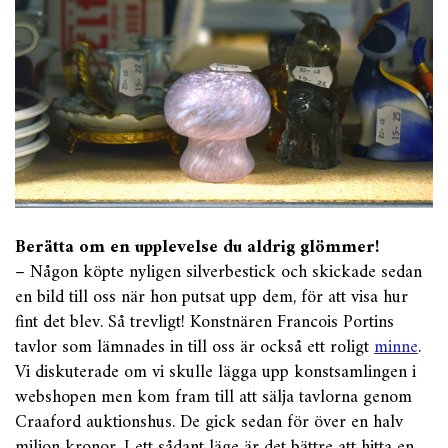
Berätta om en upplevelse du aldrig glömmer!
– Någon köpte nyligen silverbestick och skickade sedan
en bild till oss när hon putsat upp dem, för att visa hur
fint det blev. Så trevligt! Konstnären Francois Portins
tavlor som lämnades in till oss är också ett roligt
minne
.
Vi diskuterade om vi skulle lägga upp konstsamlingen i
webshopen men kom fram till att sälja tavlorna genom
Craaford auktionshus. De gick sedan för över en halv
miljon kronor. I ett sådant läge är det bättre att hitta en