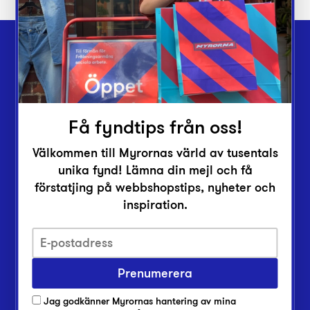
Webbshop
Butiker
Lämna in
Få fyndtips från oss!
Vårt överskott
Välkommen till Myrornas värld av tusentals
Inlämningsplatser
unika fynd! Lämna din mejl och få
förstatjing på webbshopstips, nyheter och
Om Myrorna
inspiration.
Lediga jobb
Pressrum
Kontakt
Prenumerera
Jag godkänner Myrornas hantering av mina