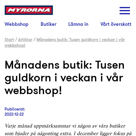
Webbshop
Butiker
Lämna in
Vårt överskott
Start
/
Artiklar
/
Månadens butik: Tusen guldkorn i veckan i vår
webbshop!
Månadens butik: Tusen
guldkorn i veckan i vår
webbshop!
Publicerat:
2022-12-22
Varje månad uppmärksammar vi någon av våra butiker
som bjuder på någonting extra. I december ligger fokus på