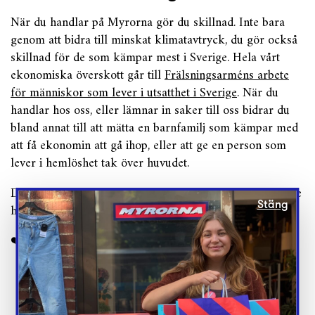
När du handlar på Myrorna gör du skillnad. Inte bara
genom att bidra till minskat klimatavtryck, du gör också
skillnad för de som kämpar mest i Sverige. Hela vårt
ekonomiska överskott går till
Frälsningsarméns arbete
för människor som lever i utsatthet i Sverige
. När du
handlar hos oss, eller lämnar in saker till oss bidrar du
bland annat till att mätta en barnfamilj som kämpar med
att få ekonomin att gå ihop, eller att ge en person som
lever i hemlöshet tak över huvudet.
Det behöver inte vara så krångligt att göra skillnad. Varje
Stäng
handling räknas!
❤️💙