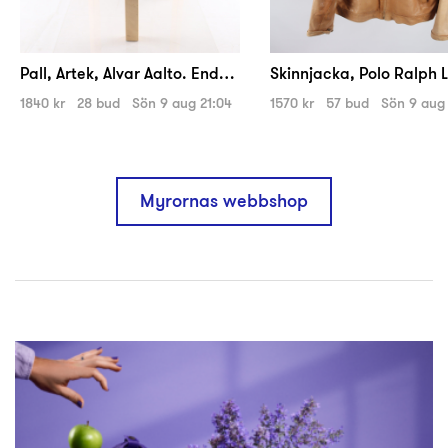
Pall, Artek, Alvar Aalto. Endast avhämtning.
1840 kr
28 bud
sön 9 aug 21:04
1570 kr
57 bud
sön 9 aug 
Myrornas webbshop