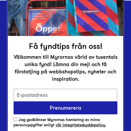
Webbshop
Butiker
Lämna in
Få fyndtips från oss!
Vårt överskott
Välkommen till Myrornas värld av tusentals
Inlämningsplatser
unika fynd! Lämna din mejl och få
Om Myrorna
förstatjing på webbshopstips, nyheter och
inspiration.
Lediga jobb
Pressrum
Kontakt
Prenumerera
Jag godkänner Myrornas hantering av mina
personuppgifter enligt
vår integritetsskyddspolicy
.