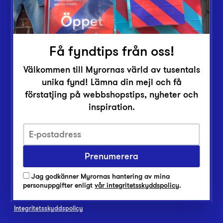
Butiker
Lämna in
Vårt överskott
Få fyndtips från oss!
Inlämningsplatser
Välkommen till Myrornas värld av tusentals
Om Myrorna
unika fynd! Lämna din mejl och få
Lediga jobb
förstatjing på webbshopstips, nyheter och
Pressrum
inspiration.
Kontakt
Prenumerera
Jag godkänner Myrornas hantering av mina
personuppgifter enligt
vår integritetsskyddspolicy
.
Integritetsskyddspolicy