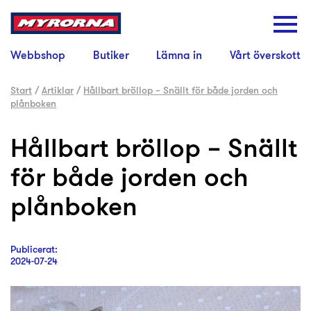
Webbshop
Butiker
Lämna in
Vårt överskott
Start
/
Artiklar
/
Hållbart bröllop – Snällt för både jorden och
plånboken
Hållbart bröllop – Snällt
för både jorden och
plånboken
Publicerat:
2024-07-24