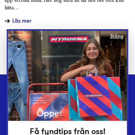
upp second hand. Inte nog med att du hos oss ofta kan
hitta…
Läs mer
Stäng
Webbshop
Butiker
Lämna in
Vårt överskott
Få fyndtips från oss!