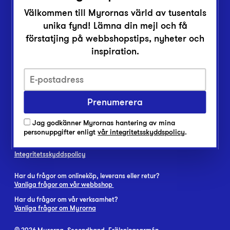
Inlämningsplatser
Välkommen till Myrornas värld av tusentals
Om Myrorna
unika fynd! Lämna din mejl och få
Lediga jobb
förstatjing på webbshopstips, nyheter och
Pressrum
inspiration.
Kontakt
Prenumerera
Jag godkänner Myrornas hantering av mina
personuppgifter enligt
vår integritetsskyddspolicy
.
Integritetsskyddspolicy
Har du frågor om onlineköp, leverans eller retur?
Vanliga frågor om vår webbshop
Har du frågor om vår verksamhet?
Vanliga frågor om Myrorna