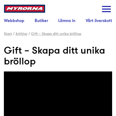
Webbshop
Butiker
Lämna in
Vårt överskott
Start
/
Artiklar
/
Gift – Skapa ditt unika bröllop
Gift – Skapa ditt unika
bröllop