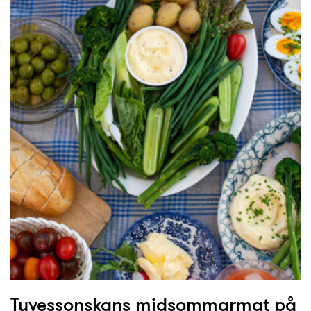
Tuvessonskans midsommarmat på