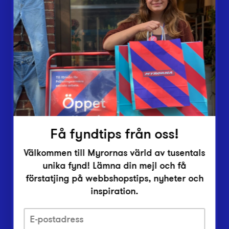
Butiker
Lämna in
Vårt överskott
Inlämningsplatser
Om Myrorna
Lediga jobb
Pressrum
Kontakt
Få fyndtips från oss!
Välkommen till Myrornas värld av tusentals
unika fynd! Lämna din mejl och få
förstatjing på webbshopstips, nyheter och
inspiration.
Integritetsskyddspolicy