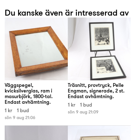
Du kanske även är intresserad av
Väggspegel,
Träsnitt, provtryck, Pelle
kvicksilverglas, ram i
Engman, signerade, 2 st.
masurbjörk, 1800-tal.
Endast avhämtning.
Endast avhämtning.
1 kr
1 bud
1 kr
1 bud
sön 9 aug 21:09
sön 9 aug 21:06