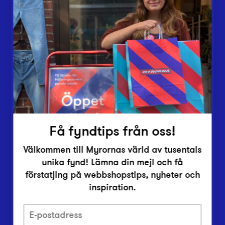
Butiker
Lämna in
Vårt överskott
Inlämningsplatser
Om Myrorna
Lediga jobb
Pressrum
Kontakt
Få fyndtips från oss!
Välkommen till Myrornas värld av tusentals
unika fynd! Lämna din mejl och få
förstatjing på webbshopstips, nyheter och
inspiration.
Integritetsskyddspolicy