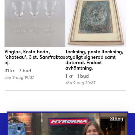
Vinglas, Kosta boda,
Teckning, pastellteckning,
’chateau’, 3 st. Samfraktas
otydligt signerad samt
ej.
daterad. Endast
avhämtning.
31 kr
7 bud
1 kr
1 bud
sön 9 aug 19:07
sön 9 aug 20:37
Stäng
Webbshop