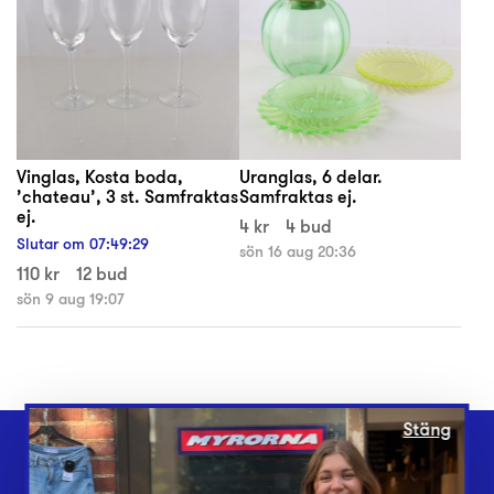
Vinglas, Kosta boda,
Uranglas, 6 delar.
’chateau’, 3 st. Samfraktas
Samfraktas ej.
ej.
4 kr
4 bud
Slutar om
07
:
49
:
28
sön 16 aug 20:36
110 kr
12 bud
sön 9 aug 19:07
Stäng
Webbshop