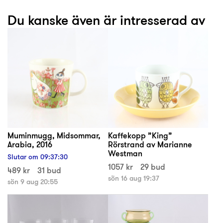
Du kanske även är intresserad av
Muminmugg, Midsommar,
Kaffekopp ”King”
Arabia, 2016
Rörstrand av Marianne
Westman
Slutar om
09
:
37
:
29
1057 kr
29 bud
489 kr
31 bud
sön 16 aug 19:37
sön 9 aug 20:55