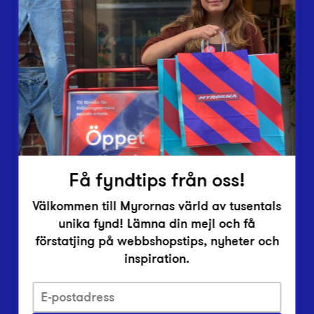
Butiker
Lämna in
Vårt överskott
Inlämningsplatser
Om Myrorna
Lediga jobb
Pressrum
Kontakt
Få fyndtips från oss!
Välkommen till Myrornas värld av tusentals
unika fynd! Lämna din mejl och få
förstatjing på webbshopstips, nyheter och
inspiration.
Integritetsskyddspolicy