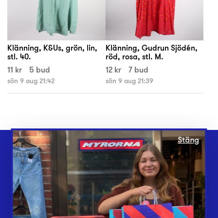
Klänning, K&Us, grön, lin,
Klänning, Gudrun Sjödén,
stl. 40.
röd, rosa, stl. M.
11 kr
5 bud
12 kr
7 bud
sön 9 aug 21:42
sön 9 aug 21:39
Stäng
Webbshop
Butiker
Lämna in
Vårt överskott