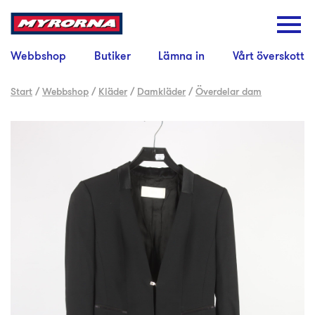
Webbshop
Butiker
Lämna in
Vårt överskott
Start
/
Webbshop
/
Kläder
/
Damkläder
/
Överdelar dam