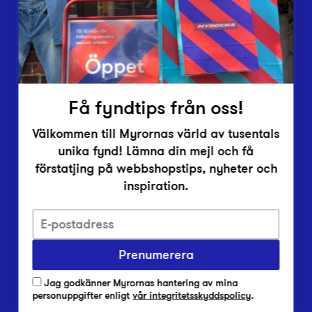
Inlämningsplatser
Om Myrorna
Lediga jobb
Pressrum
Kontakt
Få fyndtips från oss!
Välkommen till Myrornas värld av tusentals
unika fynd! Lämna din mejl och få
förstatjing på webbshopstips, nyheter och
inspiration.
Integritetsskyddspolicy
Prenumerera
Har du frågor om onlineköp, leverans eller retur?
Vanliga frågor om vår webbshop
Jag godkänner Myrornas hantering av mina
Har du frågor om vår verksamhet?
personuppgifter enligt
vår integritetsskyddspolicy
.
Vanliga frågor om Myrorna