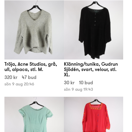
Tröja, Acne Studios, grå,
Klänning/tunika, Gudrun
ull, alpaca, stl. M.
Sjödén, svart, velour, stl.
XL.
320 kr
47 bud
30 kr
10 bud
sön 9 aug 20:46
sön 9 aug 19:43