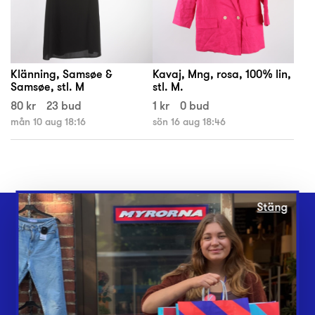
Klänning, Samsøe &
Kavaj, Mng, rosa, 100% lin,
Samsøe, stl. M
stl. M.
80 kr
23 bud
1 kr
0 bud
mån 10 aug 18:16
sön 16 aug 18:46
Stäng
Webbshop
Butiker
Lämna in
Vårt överskott