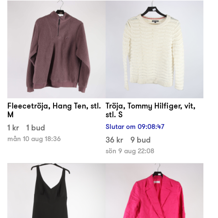
Fleecetröja, Hang Ten, stl.
Tröja, Tommy Hilfiger, vit,
M
stl. S
1 kr
1 bud
Slutar om
09
:
08
:
47
mån 10 aug 18:36
36 kr
9 bud
sön 9 aug 22:08