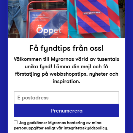
Inlämningsplatser
Om Myrorna
Lediga jobb
Pressrum
Kontakt
Få fyndtips från oss!
Välkommen till Myrornas värld av tusentals
unika fynd! Lämna din mejl och få
förstatjing på webbshopstips, nyheter och
inspiration.
Integritetsskyddspolicy
Prenumerera
Har du frågor om onlineköp, leverans eller retur?
Vanliga frågor om vår webbshop
Jag godkänner Myrornas hantering av mina
Har du frågor om vår verksamhet?
personuppgifter enligt
vår integritetsskyddspolicy
.
Vanliga frågor om Myrorna