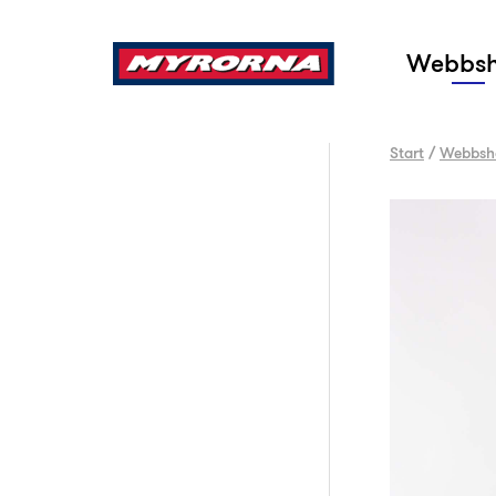
Sök
Webbs
Start
/
Webbsh