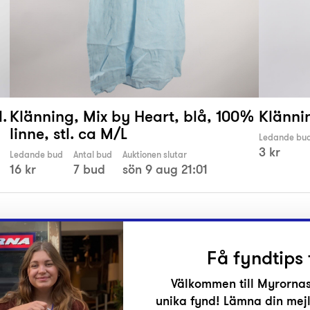
l.
Klänning, Mix by Heart, blå, 100%
Klännin
linne, stl. ca M/L
Ledande bu
3 kr
Ledande bud
Antal bud
Auktionen slutar
16 kr
7 bud
sön 9 aug 21:01
Få fyndtips 
Välkommen till Myrornas
unika fynd! Lämna din mejl
r