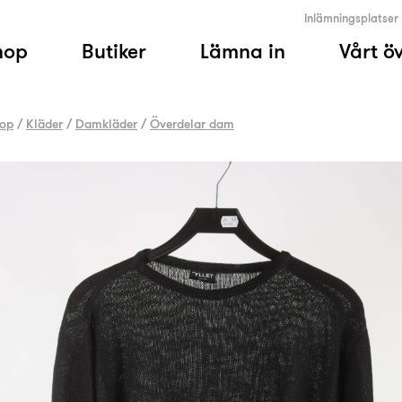
Inlämningsplatser
hop
Butiker
Lämna in
Vårt ö
op
/
Kläder
/
Damkläder
/
Överdelar dam