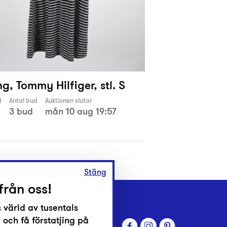
g, Tommy Hilfiger, stl. S
d
Antal bud
Auktionen slutar
3 bud
mån 10 aug 19:57
Stäng
från oss!
 värld av tusentals
 och få förstatjing på