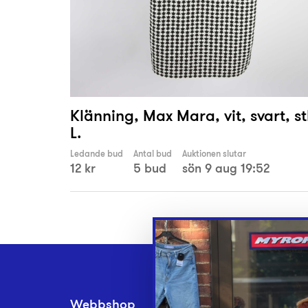
Klänning, Max Mara, vit, svart, st
L.
Ledande bud
Antal bud
Auktionen slutar
12 kr
5 bud
sön 9 aug 19:52
Webbshop
Inlämningsplatse