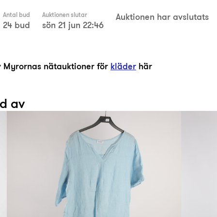
Antal bud
Auktionen slutar
Auktionen har avslutats
24 bud
sön 21 jun 22:46
av Myrornas nätauktioner för
kläder
här
ad av