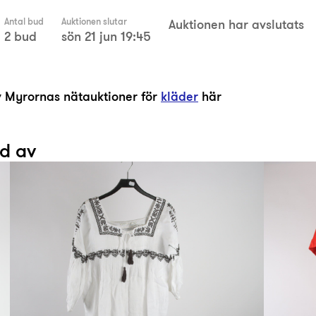
Antal bud
Auktionen slutar
Auktionen har avslutats
2 bud
sön 21 jun 19:45
av Myrornas nätauktioner för
kläder
här
ad av