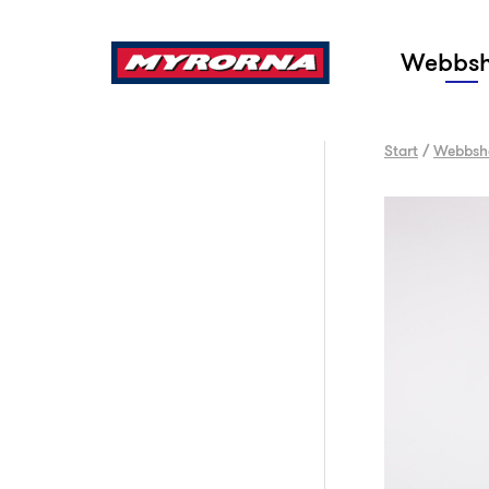
Sök
Webbs
Start
/
Webbsh