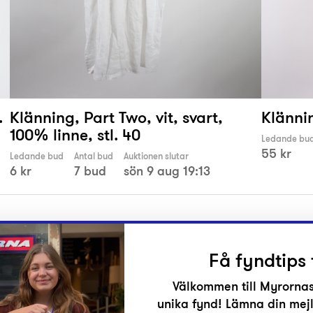
.
Klänning, Part Two, vit, svart,
Klännin
100% linne, stl. 40
Ledande bu
55 kr
Ledande bud
Antal bud
Auktionen slutar
6 kr
7 bud
sön 9 aug 19:13
Få fyndtips 
Välkommen till Myrornas
unika fynd! Lämna din mejl
r