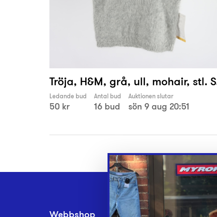
Tröja, H&M, grå, ull, mohair, stl. S
Ledande bud
Antal bud
Auktionen slutar
50 kr
16 bud
sön 9 aug 20:51
Webbshop
Inlämningsplatse