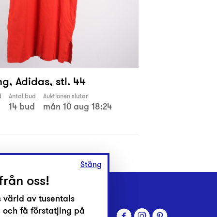
g, Adidas, stl. 44
d
Antal bud
Auktionen slutar
14 bud
mån 10 aug 18:24
Stäng
från oss!
 värld av tusentals
 och få förstatjing på