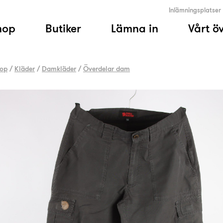
Inlämningsplatser
hop
Butiker
Lämna in
Vårt ö
op
/
Kläder
/
Damkläder
/
Överdelar dam