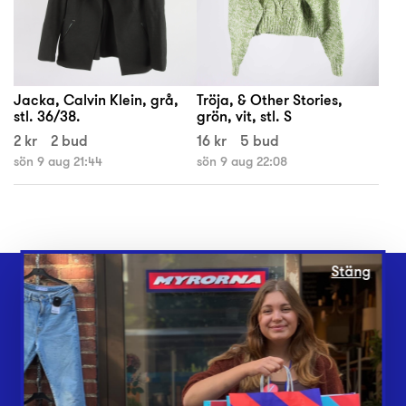
Jacka, Calvin Klein, grå,
Tröja, & Other Stories,
stl. 36/38.
grön, vit, stl. S
2 kr
2 bud
16 kr
5 bud
sön 9 aug 21:44
sön 9 aug 22:08
Stäng
Webbshop
Butiker
Lämna in
Vårt överskott