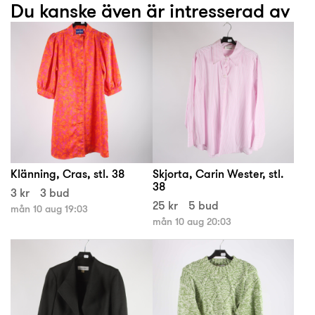
Du kanske även är intresserad av
Klänning, Cras, stl. 38
Skjorta, Carin Wester, stl.
38
3 kr
3 bud
25 kr
5 bud
mån 10 aug 19:03
mån 10 aug 20:03