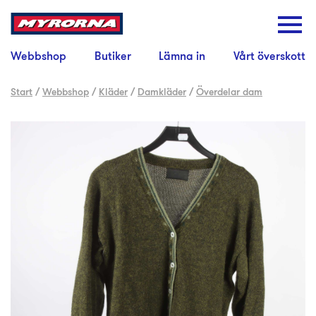
Webbshop
Butiker
Lämna in
Vårt överskott
Start
/
Webbshop
/
Kläder
/
Damkläder
/
Överdelar dam