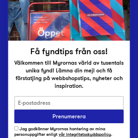
Inlämningsplatser
Om Myrorna
Lediga jobb
Pressrum
Kontakt
Få fyndtips från oss!
Välkommen till Myrornas värld av tusentals
unika fynd! Lämna din mejl och få
förstatjing på webbshopstips, nyheter och
inspiration.
Integritetsskyddspolicy
Prenumerera
Har du frågor om onlineköp, leverans eller retur?
Vanliga frågor om vår webbshop
Jag godkänner Myrornas hantering av mina
Har du frågor om vår verksamhet?
personuppgifter enligt
vår integritetsskyddspolicy
.
Vanliga frågor om Myrorna