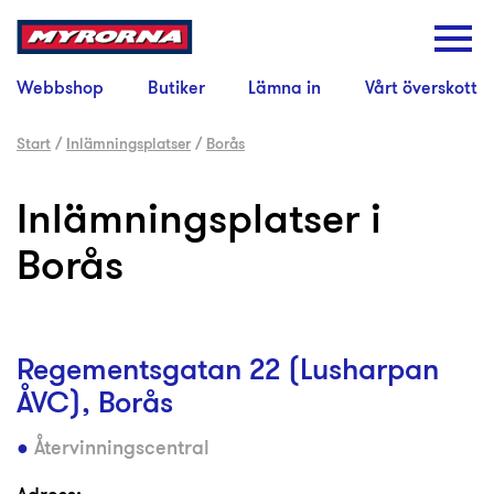
Webbshop
Butiker
Lämna in
Vårt överskott
Start
/
Inlämningsplatser
/
Borås
Inlämningsplatser i
Borås
Regementsgatan 22 (Lusharpan
ÅVC), Borås
Återvinningscentral