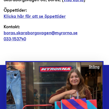
Öppettider:
Klicka här för att se öppettider
Kontakt:
boras.skaraborgsvagen@myrorna.se
033-153740
Stäng
Webbshop
Butiker
Lämna in
Vårt överskott