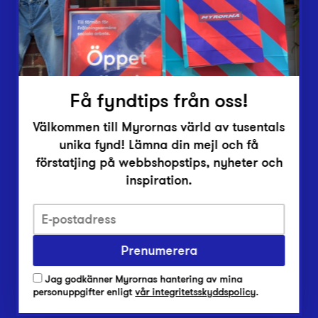
Inlämningsplatser
Om Myrorna
Lediga jobb
Pressrum
Få fyndtips från oss!
Kontakt
Välkommen till Myrornas värld av tusentals
unika fynd! Lämna din mejl och få
förstatjing på webbshopstips, nyheter och
inspiration.
Integritetsskyddspolicy
Prenumerera
Har du frågor om onlineköp, leverans eller retur?
Vanliga frågor om vår webbshop
Jag godkänner Myrornas hantering av mina
Har du frågor om vår verksamhet?
personuppgifter enligt
vår integritetsskyddspolicy
.
Vanliga frågor om Myrorna