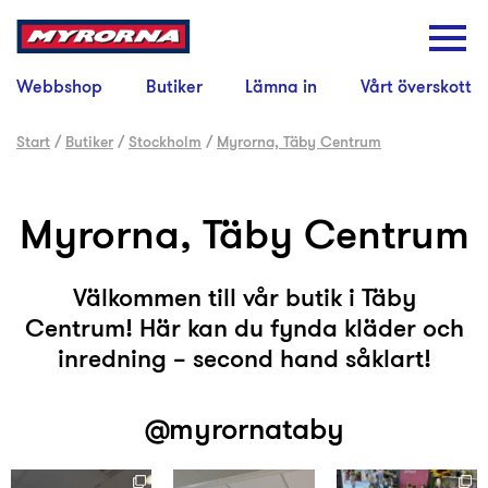
Webbshop
Butiker
Lämna in
Vårt överskott
Start
/
Butiker
/
Stockholm
/
Myrorna, Täby Centrum
Myrorna, Täby Centrum
Välkommen till vår butik i Täby
Centrum! Här kan du fynda kläder och
inredning – second hand såklart!
@myrornataby