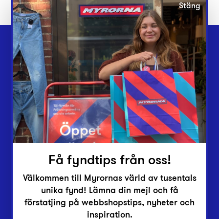
Stäng
Webbshop
Butiker
Lämna in
Vårt överskott
Inlämningsplatser
Om Myrorna
Lediga jobb
Få fyndtips från oss!
Pressrum
Välkommen till Myrornas värld av tusentals
Kontakt
unika fynd! Lämna din mejl och få
förstatjing på webbshopstips, nyheter och
inspiration.