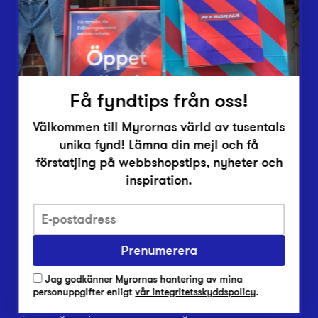
Inlämningsplatser
Om Myrorna
Lediga jobb
Pressrum
Kontakt
Få fyndtips från oss!
Välkommen till Myrornas värld av tusentals
unika fynd! Lämna din mejl och få
förstatjing på webbshopstips, nyheter och
inspiration.
Integritetsskyddspolicy
Har du frågor om onlineköp, leverans eller retur?
Prenumerera
Vanliga frågor om vår webbshop
Har du frågor om vår verksamhet?
Jag godkänner Myrornas hantering av mina
Vanliga frågor om Myrorna
personuppgifter enligt
vår integritetsskyddspolicy
.
© 2026 Myrorna, Secondhand. Frälsningsarmén