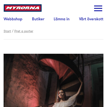
Webbshop
Butiker
Lämna in
Vårt överskott
Start
/
Pret a porter