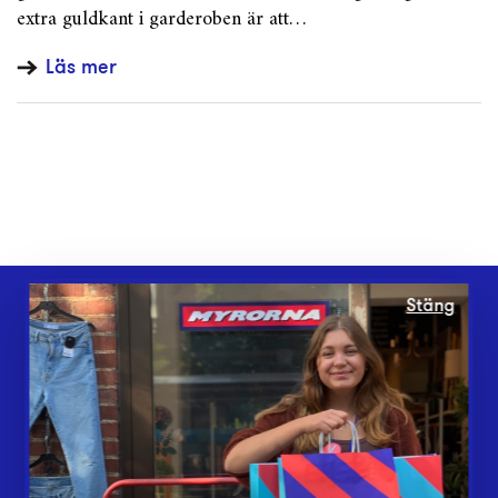
extra guldkant i garderoben är att…
Läs mer
Stäng
Webbshop
Butiker
Lämna in
Vårt överskott