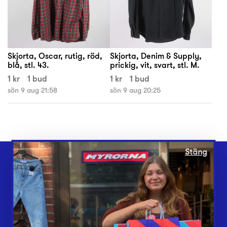
Skjorta, Oscar, rutig, röd,
Skjorta, Denim & Supply,
blå, stl. 43.
prickig, vit, svart, stl. M.
1 kr
1 bud
1 kr
1 bud
sön 9 aug 21:58
sön 9 aug 20:25
Stäng
Webbshop
Butiker
Lämna in
Vårt överskott