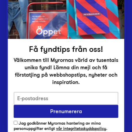
Inlämningsplatser
Om Myrorna
Lediga jobb
Pressrum
Kontakt
Få fyndtips från oss!
Välkommen till Myrornas värld av tusentals
unika fynd! Lämna din mejl och få
förstatjing på webbshopstips, nyheter och
inspiration.
Integritetsskyddspolicy
Prenumerera
Har du frågor om onlineköp, leverans eller retur?
Vanliga frågor om vår webbshop
Jag godkänner Myrornas hantering av mina
Har du frågor om vår verksamhet?
personuppgifter enligt
vår integritetsskyddspolicy
.
Vanliga frågor om Myrorna