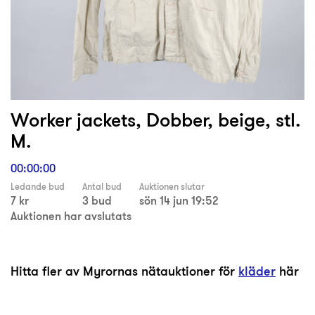
Worker jackets, Dobber, beige, stl.
M.
00:00:00
Ledande bud
Antal bud
Auktionen slutar
7 kr
3 bud
sön 14 jun 19:52
Auktionen har avslutats
Hitta fler av Myrornas nätauktioner för
kläder
här