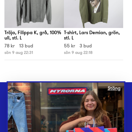
Tröja, Filippa K, grå, 100%
T-shirt, Lars Demian, grön,
ull, stl. L
stl. L
78 kr
13 bud
55 kr
3 bud
sön 9 aug 22:31
sön 9 aug 22:18
Stäng
Webbshop
Butiker
Lämna in
Vårt överskott