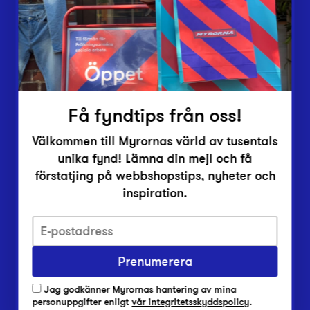
Inlämningsplatser
Om Myrorna
Lediga jobb
Pressrum
Kontakt
Få fyndtips från oss!
Välkommen till Myrornas värld av tusentals
unika fynd! Lämna din mejl och få
förstatjing på webbshopstips, nyheter och
inspiration.
Integritetsskyddspolicy
Prenumerera
Har du frågor om onlineköp, leverans eller retur?
Vanliga frågor om vår webbshop
Jag godkänner Myrornas hantering av mina
Har du frågor om vår verksamhet?
personuppgifter enligt
vår integritetsskyddspolicy
.
Vanliga frågor om Myrorna