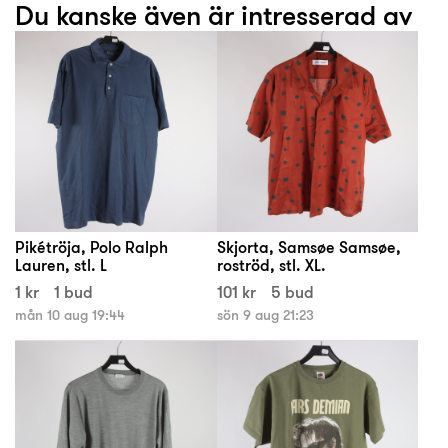
Du kanske även är intresserad av
Pikétröja, Polo Ralph
Skjorta, Samsøe Samsøe,
Lauren, stl. L
roströd, stl. XL.
1 kr
1 bud
101 kr
5 bud
mån 10 aug 19:44
sön 9 aug 21:23