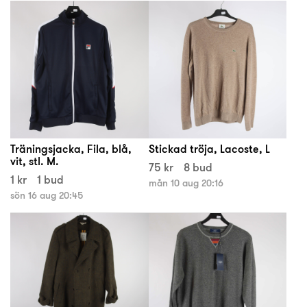
Träningsjacka, Fila, blå,
Stickad tröja, Lacoste, L
vit, stl. M.
75 kr
8 bud
1 kr
1 bud
mån 10 aug 20:16
sön 16 aug 20:45