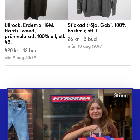
Ullrock, Erdem x H&M,
Stickad tröja, Gobi, 100%
Harris Tweed,
kashmir, stl. L
grönmelerad, 100% ull, stl.
26 kr
5 bud
48.
mån 10 aug 19:47
420 kr
12 bud
sön 9 aug 20:39
Stäng
Webbshop
Butiker
Lämna in