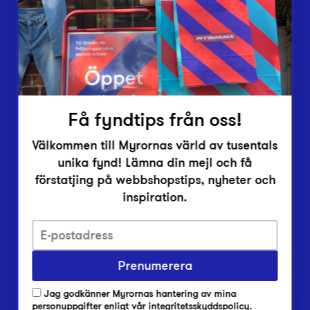
Vårt överskott
Inlämningsplatser
Om Myrorna
Lediga jobb
Pressrum
Kontakt
Få fyndtips från oss!
Välkommen till Myrornas värld av tusentals
unika fynd! Lämna din mejl och få
förstatjing på webbshopstips, nyheter och
inspiration.
Integritetsskyddspolicy
Prenumerera
Har du frågor om onlineköp, leverans eller retur?
Vanliga frågor om vår webbshop
Jag godkänner Myrornas hantering av mina
Har du frågor om vår verksamhet?
personuppgifter enligt
vår integritetsskyddspolicy
.
Vanliga frågor om Myrorna