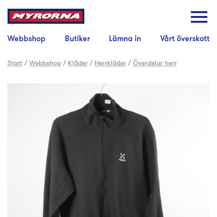
Webbshop
Butiker
Lämna in
Vårt överskott
Start
/
Webbshop
/
Kläder
/
Herrkläder
/
Överdelar herr