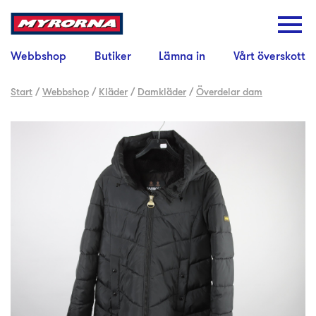
Webbshop
Butiker
Lämna in
Vårt överskott
Start
/
Webbshop
/
Kläder
/
Damkläder
/
Överdelar dam