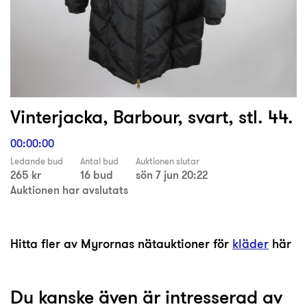
Vinterjacka, Barbour, svart, stl. 44.
00:00:00
Ledande bud
Antal bud
Auktionen slutar
265 kr
16 bud
sön 7 jun 20:22
Auktionen har avslutats
Hitta fler av Myrornas nätauktioner för
kläder
här
Du kanske även är intresserad av