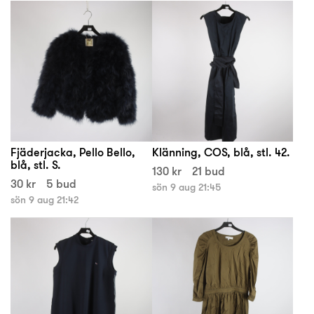
Fjäderjacka, Pello Bello,
Klänning, COS, blå, stl. 42.
blå, stl. S.
130 kr
21 bud
30 kr
5 bud
sön 9 aug 21:45
sön 9 aug 21:42