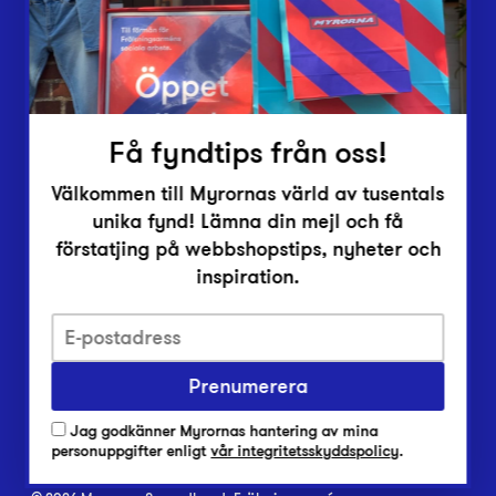
Inlämningsplatser
Om Myrorna
Lediga jobb
Pressrum
Kontakt
Få fyndtips från oss!
Välkommen till Myrornas värld av tusentals
unika fynd! Lämna din mejl och få
förstatjing på webbshopstips, nyheter och
inspiration.
Integritetsskyddspolicy
Prenumerera
Har du frågor om onlineköp, leverans eller retur?
Vanliga frågor om vår webbshop
Jag godkänner Myrornas hantering av mina
Har du frågor om vår verksamhet?
personuppgifter enligt
vår integritetsskyddspolicy
.
Vanliga frågor om Myrorna