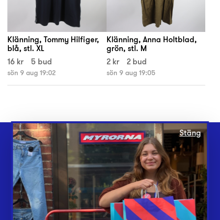
Klänning, Tommy Hilfiger,
Klänning, Anna Holtblad,
blå, stl. XL
grön, stl. M
16 kr
5 bud
2 kr
2 bud
sön 9 aug 19:02
sön 9 aug 19:05
Stäng
Webbshop
Butiker
Lämna in
Vårt överskott