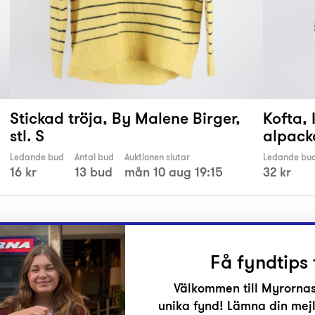
Stickad tröja, By Malene Birger,
Kofta, 
stl. S
alpack
Ledande bud
Antal bud
Auktionen slutar
Ledande bu
16 kr
13 bud
mån 10 aug 19:15
32 kr
Få fyndtips 
Välkommen till Myrornas
unika fynd! Lämna din mejl
r