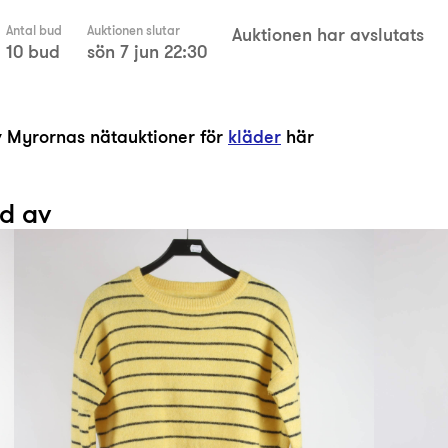
Antal bud
Auktionen slutar
Auktionen har avslutats
10 bud
sön 7 jun 22:30
av Myrornas nätauktioner för
kläder
här
ad av