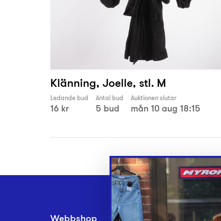
Klänning, Joelle, stl. M
Ledande bud
Antal bud
Auktionen slutar
16 kr
5 bud
mån 10 aug 18:15
Webbshop
Inlämningsplatse