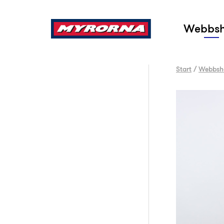
Sök
Webbs
Start
/
Webbsh