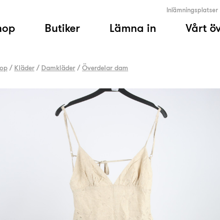
Inlämningsplatser
hop
Butiker
Lämna in
Vårt ö
op
/
Kläder
/
Damkläder
/
Överdelar dam