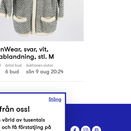
InWear, svar, vit,
ablandning, stl. M
d
Antal bud
Auktionen slutar
6 bud
sön 9 aug 20:24
Stäng
från oss!
 värld av tusentals
 och få förstatjing på