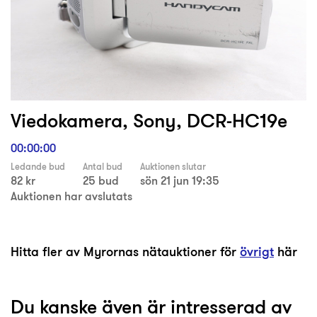
Viedokamera, Sony, DCR-HC19e
00:00:00
Ledande bud
Antal bud
Auktionen slutar
82 kr
25 bud
sön 21 jun 19:35
Auktionen har avslutats
Hitta fler av Myrornas nätauktioner för
övrigt
här
Du kanske även är intresserad av