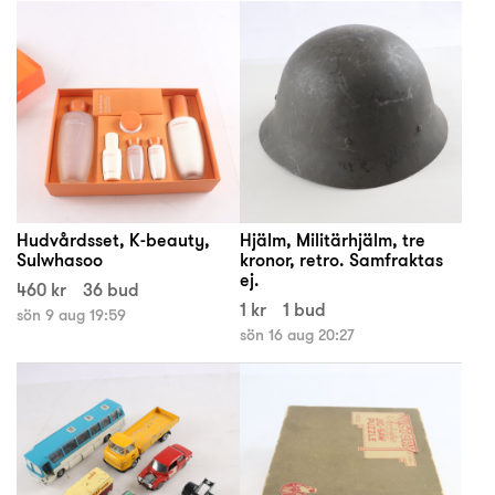
Hudvårdsset, K-beauty,
Hjälm, Militärhjälm, tre
Sulwhasoo
kronor, retro. Samfraktas
ej.
460 kr
36 bud
1 kr
1 bud
sön 9 aug 19:59
sön 16 aug 20:27