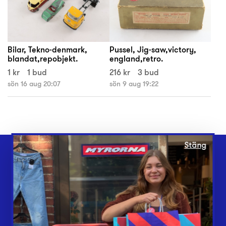
Bilar, Tekno-denmark,
Pussel, Jig-saw,victory,
blandat,repobjekt.
england,retro.
1 kr
1 bud
216 kr
3 bud
sön 16 aug 20:07
sön 9 aug 19:22
Stäng
Webbshop
Butiker
Lämna in
Vårt överskott