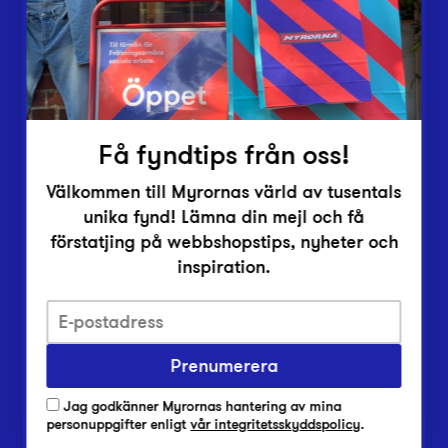
Inlämningsplatser
Om Myrorna
Lediga jobb
Pressrum
Kontakt
Få fyndtips från oss!
Välkommen till Myrornas värld av tusentals
unika fynd! Lämna din mejl och få
förstatjing på webbshopstips, nyheter och
inspiration.
Integritetsskyddspolicy
Prenumerera
Har du frågor om onlineköp, leverans eller retur?
Vanliga frågor om vår webbshop
Jag godkänner Myrornas hantering av mina
Har du frågor om vår verksamhet?
personuppgifter enligt
vår integritetsskyddspolicy
.
Vanliga frågor om Myrorna