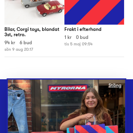
Bilar, Corgi toys, blandat
Frakt i efterhand
3st, retro.
1 kr
0 bud
94 kr
6 bud
tis 5 maj 09:54
sön 9 aug 20:17
Stäng
Webbshop
Butiker
Lämna in
Vårt överskott