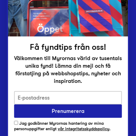
Inlämningsplatser
Om Myrorna
Lediga jobb
Pressrum
Kontakt
Få fyndtips från oss!
Välkommen till Myrornas värld av tusentals
unika fynd! Lämna din mejl och få
förstatjing på webbshopstips, nyheter och
inspiration.
Integritetsskyddspolicy
Prenumerera
Har du frågor om onlineköp, leverans eller retur?
Vanliga frågor om vår webbshop
Jag godkänner Myrornas hantering av mina
Har du frågor om vår verksamhet?
personuppgifter enligt
vår integritetsskyddspolicy
.
Vanliga frågor om Myrorna