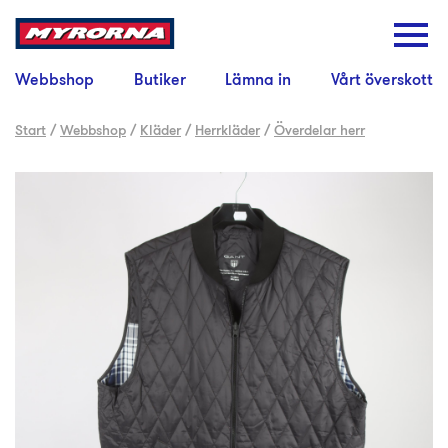
Webbshop
Butiker
Lämna in
Vårt överskott
Start
/
Webbshop
/
Kläder
/
Herrkläder
/
Överdelar herr