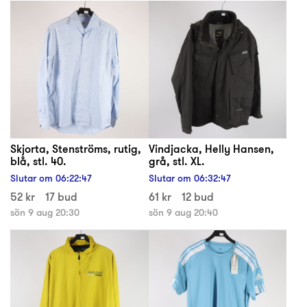
Skjorta, Stenströms, rutig,
Vindjacka, Helly Hansen,
blå, stl. 40.
grå, stl. XL.
Slutar om
06
:
22
:
47
Slutar om
06
:
32
:
47
52 kr
17 bud
61 kr
12 bud
sön 9 aug 20:30
sön 9 aug 20:40