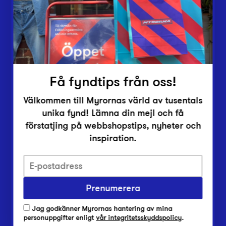
Inlämningsplatser
Om Myrorna
Lediga jobb
Pressrum
Kontakt
Få fyndtips från oss!
Välkommen till Myrornas värld av tusentals
unika fynd! Lämna din mejl och få
förstatjing på webbshopstips, nyheter och
inspiration.
Integritetsskyddspolicy
Prenumerera
Har du frågor om onlineköp, leverans eller retur?
Vanliga frågor om vår webbshop
Jag godkänner Myrornas hantering av mina
Har du frågor om vår verksamhet?
personuppgifter enligt
vår integritetsskyddspolicy
.
Vanliga frågor om Myrorna