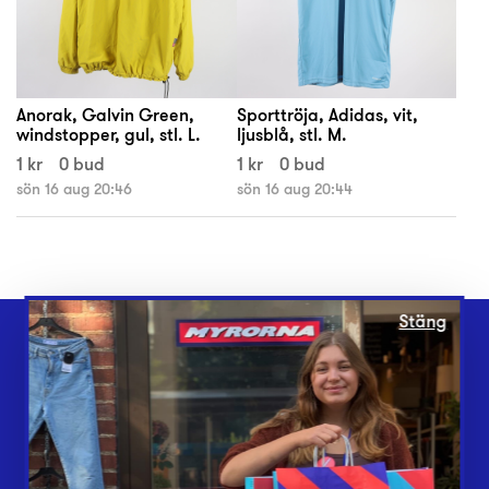
Anorak, Galvin Green,
Sporttröja, Adidas, vit,
windstopper, gul, stl. L.
ljusblå, stl. M.
1 kr
0 bud
1 kr
0 bud
sön 16 aug 20:46
sön 16 aug 20:44
Stäng
Webbshop
Butiker
Lämna in
Vårt överskott