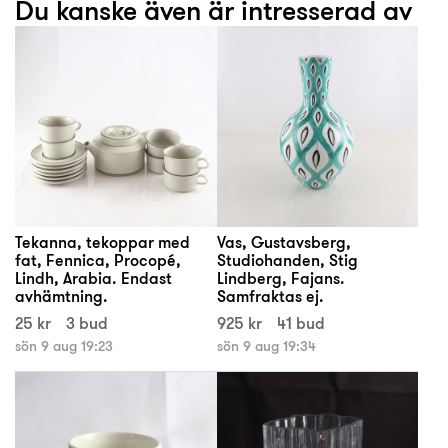
Du kanske även är intresserad av
Tekanna, tekoppar med
Vas, Gustavsberg,
fat, Fennica, Procopé,
Studiohanden, Stig
Lindh, Arabia. Endast
Lindberg, Fajans.
avhämtning.
Samfraktas ej.
25 kr
3 bud
925 kr
41 bud
sön 9 aug 19:23
sön 9 aug 19:34