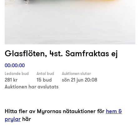
Glasflöten, 4st. Samfraktas ej
00:00:00
Ledande bud
Antal bud
Auktionen slutar
281 kr
15 bud
sön 21 jun 20:08
Auktionen har avslutats
Hitta fler av Myrornas nätauktioner för
hem &
prylar
här