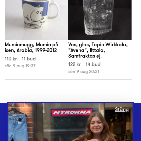
Muminmugg, Mumin på
Vas, glas, Tapio Wirkkala,
isen, Arabia, 1999-2012
”Avena”, IIttala,
Samfraktas ej.
110 kr
11 bud
122 kr
14 bud
sön 9 aug 19:37
sön 9 aug 20:31
Stäng
Webbshop
Butiker