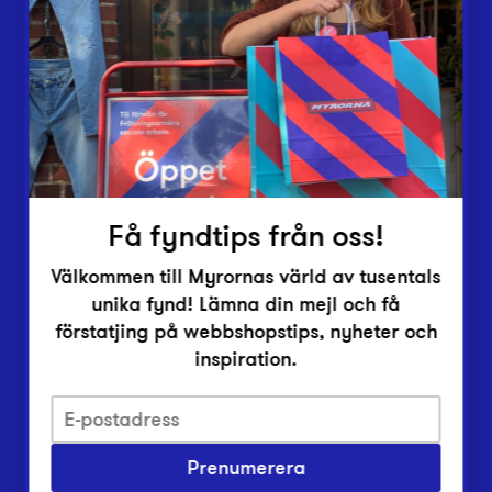
Lämna in
Vårt överskott
Inlämningsplatser
Om Myrorna
Lediga jobb
Pressrum
Kontakt
Få fyndtips från oss!
Välkommen till Myrornas värld av tusentals
unika fynd! Lämna din mejl och få
förstatjing på webbshopstips, nyheter och
inspiration.
Integritetsskyddspolicy
Prenumerera
Har du frågor om onlineköp, leverans eller retur?
Vanliga frågor om vår webbshop