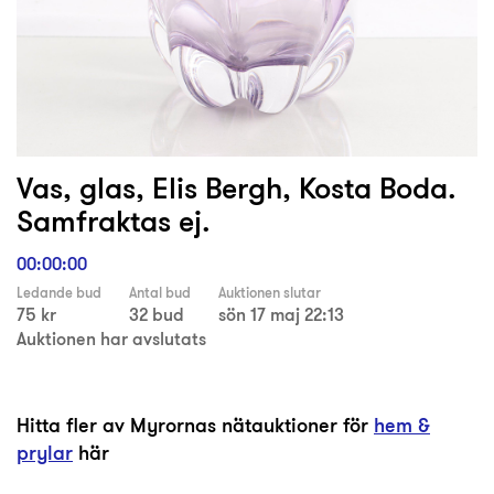
Vas, glas, Elis Bergh, Kosta Boda.
Samfraktas ej.
00:00:00
Ledande bud
Antal bud
Auktionen slutar
75 kr
32 bud
sön 17 maj 22:13
Auktionen har avslutats
Hitta fler av Myrornas nätauktioner för
hem &
prylar
här