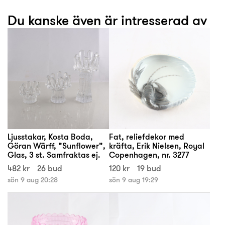
Du kanske även är intresserad av
Ljusstakar, Kosta Boda,
Fat, reliefdekor med
Göran Wärff, ”Sunflower”,
kräfta, Erik Nielsen, Royal
Glas, 3 st. Samfraktas ej.
Copenhagen, nr. 3277
482 kr
26 bud
120 kr
19 bud
sön 9 aug 20:28
sön 9 aug 19:29