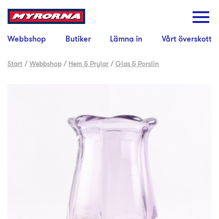
Webbshop
Butiker
Lämna in
Vårt överskott
Start
/
Webbshop
/
Hem & Prylar
/
Glas & Porslin