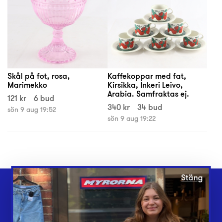
Skål på fot, rosa,
Kaffekoppar med fat,
Marimekko
Kirsikka, Inkeri Leivo,
Arabia. Samfraktas ej.
121 kr
6 bud
340 kr
34 bud
sön 9 aug 19:52
sön 9 aug 19:22
Stäng
Webbshop
Butiker