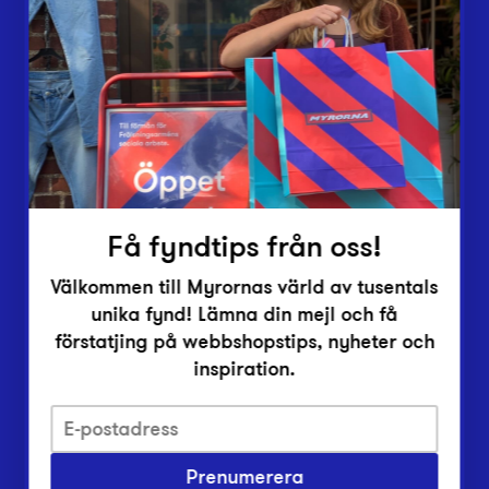
Lämna in
Vårt överskott
Inlämningsplatser
Om Myrorna
Lediga jobb
Pressrum
Kontakt
Få fyndtips från oss!
Välkommen till Myrornas värld av tusentals
unika fynd! Lämna din mejl och få
förstatjing på webbshopstips, nyheter och
inspiration.
Integritetsskyddspolicy
Prenumerera
Har du frågor om onlineköp, leverans eller retur?