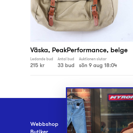
Väska, PeakPerformance, beige
Ledande bud
Antal bud
Auktionen slutar
215 kr
33 bud
sön 9 aug 18:04
Webbshop
Inlämningsplatse
Butiker
Om Myrorna