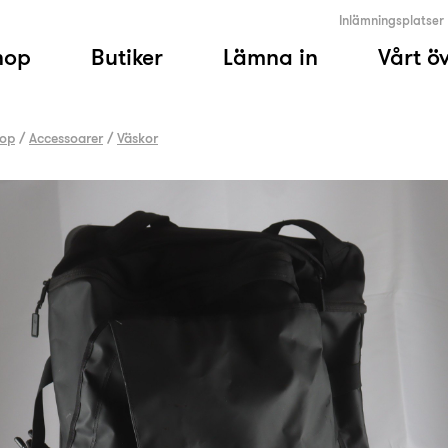
Inlämningsplatser
hop
Butiker
Lämna in
Vårt ö
op
/
Accessoarer
/
Väskor