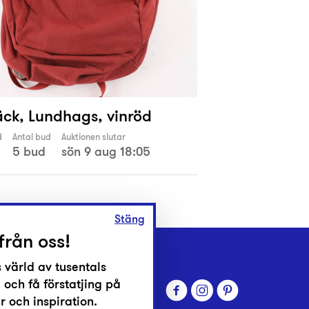
ck, Lundhags, vinröd
d
Antal bud
Auktionen slutar
5 bud
sön 9 aug 18:05
Stäng
från oss!
 värld av tusentals
 och få förstatjing på
 och inspiration.