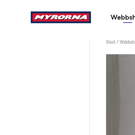
Sök
Webbs
Start
/
Webbsh