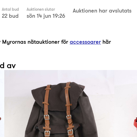
Antal bud
Auktionen slutar
Auktionen har avslutats
22 bud
sön 14 jun 19:26
av Myrornas nätauktioner för
accessoarer
här
ad av