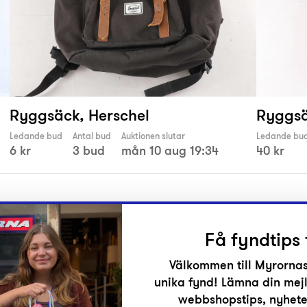
Ryggsäck, Herschel
Ryggsä
Ledande bud
Antal bud
Auktionen slutar
Ledande bu
6 kr
3 bud
mån 10 aug 19:34
40 kr
Få fyndtips 
Välkommen till Myrornas
unika fynd! Lämna din mejl
r
webbshopstips, nyheter