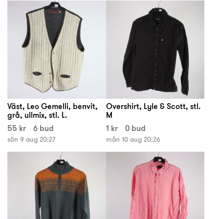
Väst, Leo Gemelli, benvit,
Overshirt, Lyle & Scott, stl.
grå, ullmix, stl. L.
M
55 kr
6 bud
1 kr
0 bud
sön 9 aug 20:27
mån 10 aug 20:26