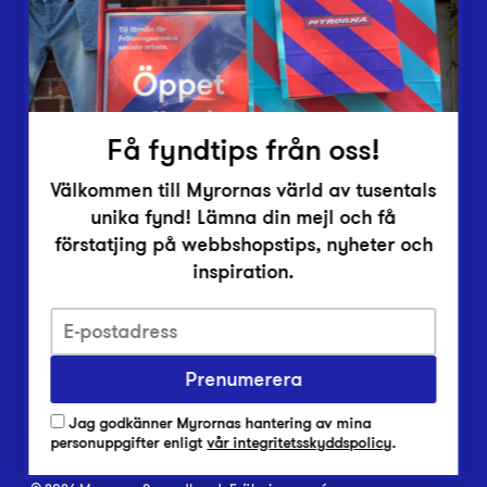
Inlämningsplatser
Om Myrorna
Lediga jobb
Pressrum
Kontakt
Få fyndtips från oss!
Välkommen till Myrornas värld av tusentals
unika fynd! Lämna din mejl och få
förstatjing på webbshopstips, nyheter och
inspiration.
Integritetsskyddspolicy
Prenumerera
Har du frågor om onlineköp, leverans eller retur?
Vanliga frågor om vår webbshop
Jag godkänner Myrornas hantering av mina
Har du frågor om vår verksamhet?
personuppgifter enligt
vår integritetsskyddspolicy
.
Vanliga frågor om Myrorna