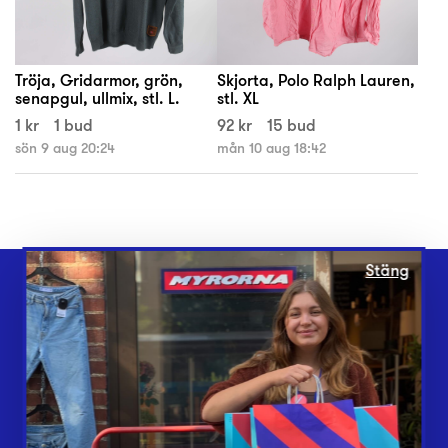
Tröja, Gridarmor, grön,
Skjorta, Polo Ralph Lauren,
senapgul, ullmix, stl. L.
stl. XL
1 kr
1 bud
92 kr
15 bud
sön 9 aug 20:24
mån 10 aug 18:42
Stäng
Webbshop
Butiker
Lämna in
Vårt överskott