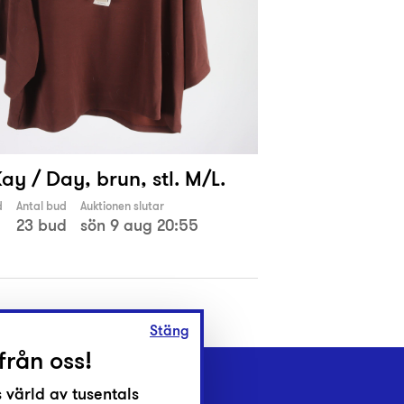
Kay / Day, brun, stl. M/L.
d
Antal bud
Auktionen slutar
23 bud
sön 9 aug 20:55
Stäng
från oss!
 värld av tusentals