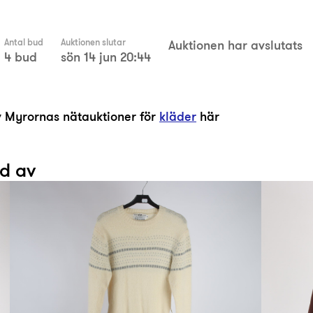
Antal bud
Auktionen slutar
Auktionen har avslutats
4 bud
sön 14 jun 20:44
av Myrornas nätauktioner för
kläder
här
ad av