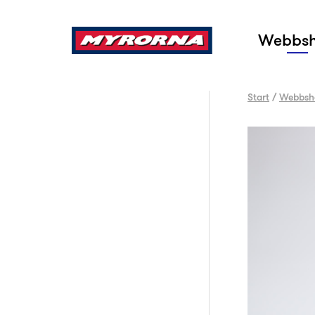
Sök
Webbs
Start
/
Webbsh