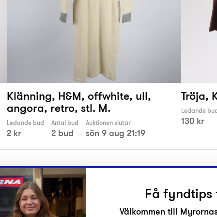
Klänning, H&M, offwhite, ull,
Tröja, 
angora, retro, stl. M.
Ledande bu
130 kr
Ledande bud
Antal bud
Auktionen slutar
2 kr
2 bud
sön 9 aug 21:19
Få fyndtips 
Välkommen till Myrornas