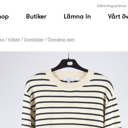
Inlämningsplatser
hop
Butiker
Lämna in
Vårt ö
op
/
Kläder
/
Damkläder
/
Överdelar dam