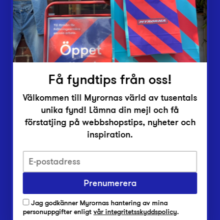
Inlämningsplatser
Om Myrorna
Lediga jobb
Pressrum
Kontakt
Få fyndtips från oss!
Välkommen till Myrornas värld av tusentals
unika fynd! Lämna din mejl och få
förstatjing på webbshopstips, nyheter och
inspiration.
Integritetsskyddspolicy
Prenumerera
Har du frågor om onlineköp, leverans eller retur?
Vanliga frågor om vår webbshop
Jag godkänner Myrornas hantering av mina
Har du frågor om vår verksamhet?
personuppgifter enligt
vår integritetsskyddspolicy
.
Vanliga frågor om Myrorna