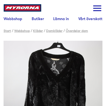
Webbshop
Butiker
Lämna in
Vårt överskott
Start
/
Webbshop
/
Kläder
/
Damkläder
/
Överdelar dam