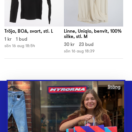
Tröja, BOA, svart, stl. L
Linne, Uniqlo, benvit, 100%
silke, stl. M
1 kr
1 bud
30 kr
23 bud
sön 16 aug 18:54
sön 16 aug 18:39
Stäng
Webbshop
Butiker
Lämna in
Vårt överskott