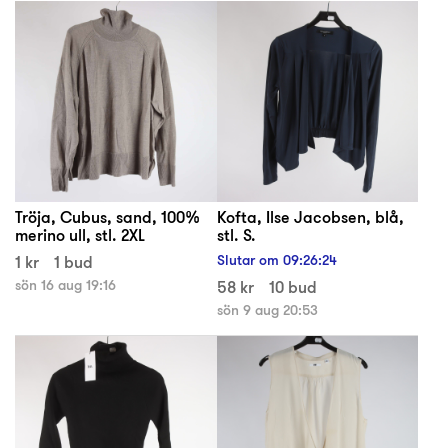
Tröja, Cubus, sand, 100%
Kofta, Ilse Jacobsen, blå,
merino ull, stl. 2XL
stl. S.
1 kr
1 bud
Slutar om
09
:
26
:
24
sön 16 aug 19:16
58 kr
10 bud
sön 9 aug 20:53