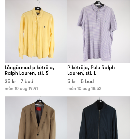
Långärmad pikètröja,
Pikétröja, Polo Ralph
Ralph Lauren, stl. S
Lauren, stl. L
35 kr
7 bud
5 kr
5 bud
mån 10 aug 19:41
mån 10 aug 18:52