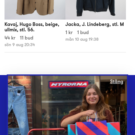
Kavaj, Hugo Boss, beige,
Jacka, J. Lindeberg, stl. M
ullmix, stl. 56.
1 kr
1 bud
44 kr
11 bud
mån 10 aug 19:38
sön 9 aug 20:34
Stäng
Webbshop
Butiker
Lämna in
Vårt överskott