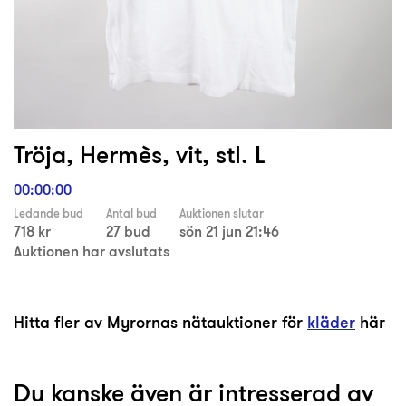
Tröja, Hermès, vit, stl. L
00:00:00
Ledande bud
Antal bud
Auktionen slutar
718 kr
27 bud
sön 21 jun 21:46
Auktionen har avslutats
Hitta fler av Myrornas nätauktioner för
kläder
här
Du kanske även är intresserad av