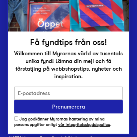
Inlämningsplatser
Om Myrorna
Lediga jobb
Pressrum
Kontakt
Få fyndtips från oss!
Välkommen till Myrornas värld av tusentals
unika fynd! Lämna din mejl och få
förstatjing på webbshopstips, nyheter och
inspiration.
Integritetsskyddspolicy
Prenumerera
Har du frågor om onlineköp, leverans eller retur?
Vanliga frågor om vår webbshop
Jag godkänner Myrornas hantering av mina
Har du frågor om vår verksamhet?
personuppgifter enligt
vår integritetsskyddspolicy
.
Vanliga frågor om Myrorna