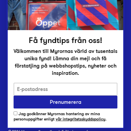
Inlämningsplatser
Om Myrorna
Lediga jobb
Pressrum
Kontakt
Få fyndtips från oss!
Välkommen till Myrornas värld av tusentals
unika fynd! Lämna din mejl och få
förstatjing på webbshopstips, nyheter och
inspiration.
Integritetsskyddspolicy
Prenumerera
Har du frågor om onlineköp, leverans eller retur?
Vanliga frågor om vår webbshop
Jag godkänner Myrornas hantering av mina
Har du frågor om vår verksamhet?
personuppgifter enligt
vår integritetsskyddspolicy
.
Vanliga frågor om Myrorna