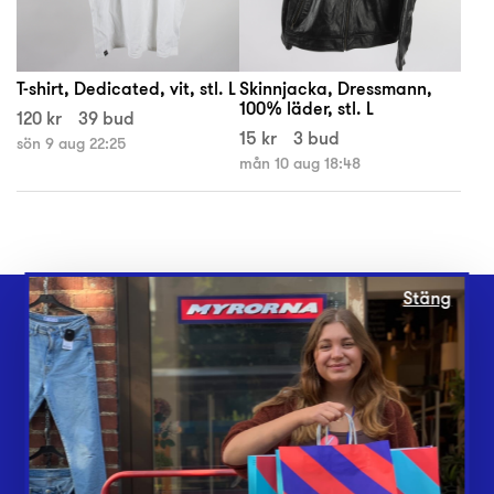
T-shirt, Dedicated, vit, stl. L
Skinnjacka, Dressmann,
100% läder, stl. L
120 kr
39 bud
15 kr
3 bud
sön 9 aug 22:25
mån 10 aug 18:48
Stäng
Webbshop
Butiker
Lämna in
Vårt överskott