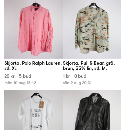
Skjorta, Polo Ralph Lauren,
Skjorta, Pull & Bear, grå,
stl. XL
brun, 55% lin, stl. M.
20 kr
5 bud
1 kr
0 bud
mån 10 aug 18:42
sön 9 aug 20:31