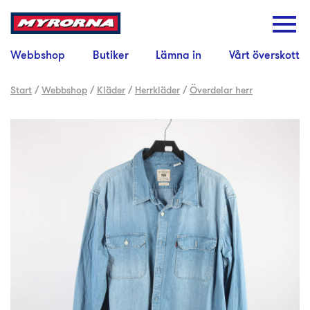
Webbshop
Butiker
Lämna in
Vårt överskott
Start
/
Webbshop
/
Kläder
/
Herrkläder
/
Överdelar herr