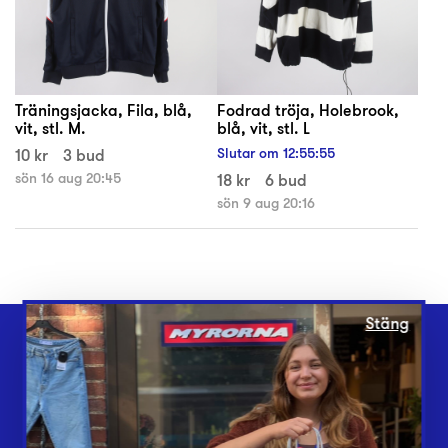
Träningsjacka, Fila, blå,
Fodrad tröja, Holebrook,
vit, stl. M.
blå, vit, stl. L
10 kr
3 bud
Slutar om
12
:
55
:
54
sön 16 aug 20:45
18 kr
6 bud
sön 9 aug 20:16
Stäng
Webbshop
Butiker
Lämna in