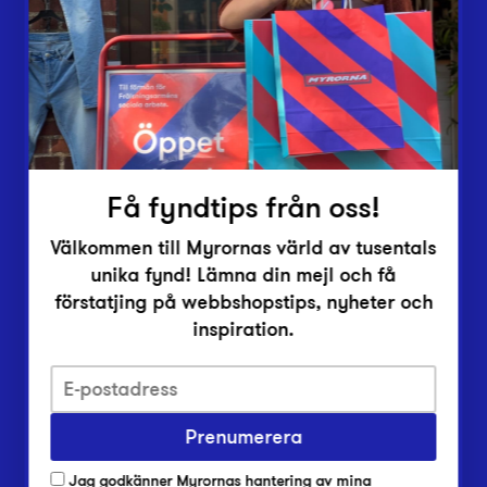
Vårt överskott
Inlämningsplatser
Om Myrorna
Lediga jobb
Pressrum
Kontakt
Få fyndtips från oss!
Välkommen till Myrornas värld av tusentals
unika fynd! Lämna din mejl och få
förstatjing på webbshopstips, nyheter och
inspiration.
Integritetsskyddspolicy
Prenumerera
Har du frågor om onlineköp, leverans eller retur?
Vanliga frågor om vår webbshop
Jag godkänner Myrornas hantering av mina
Har du frågor om vår verksamhet?