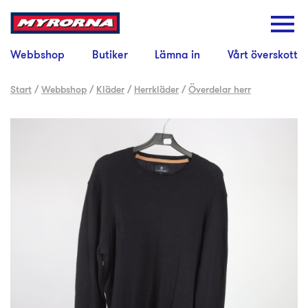
Webbshop
Butiker
Lämna in
Vårt överskott
Start
/
Webbshop
/
Kläder
/
Herrkläder
/
Överdelar herr