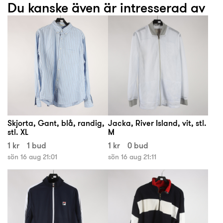
Du kanske även är intresserad av
Skjorta, Gant, blå, randig,
Jacka, River Island, vit, stl.
stl. XL
M
1 kr
1 bud
1 kr
0 bud
sön 16 aug 21:01
sön 16 aug 21:11