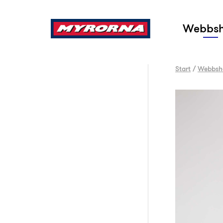
Sök
Webbs
Start
/
Webbsh