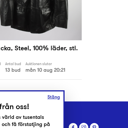
cka, Steel, 100% läder, stl.
d
Antal bud
Auktionen slutar
13 bud
mån 10 aug 20:21
Stäng
från oss!
 värld av tusentals
 och få förstatjing på