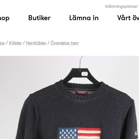
Inlämningsplatser
hop
Butiker
Lämna in
Vårt ö
op
/
Kläder
/
Herrkläder
/
Överdelar herr