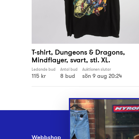
T-shirt, Dungeons & Dragons,
Mindflayer, svart, stl. XL.
Ledande bud
Antal bud
Auktionen slutar
115 kr
8 bud
sön 9 aug 20:24
Webbshop
Inlämningsplatse