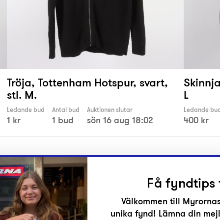
Tröja, Tottenham Hotspur, svart,
Skinnja
stl. M.
L
Ledande bud
Antal bud
Auktionen slutar
Ledande bu
1 kr
1 bud
sön 16 aug 18:02
400 kr
Få fyndtips 
Välkommen till Myrornas
unika fynd! Lämna din mejl
r