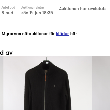
Antal bud
Auktionen slutar
Auktionen har avslutats
8 bud
sön 14 jun 18:35
av Myrornas nätauktioner för
kläder
här
ad av