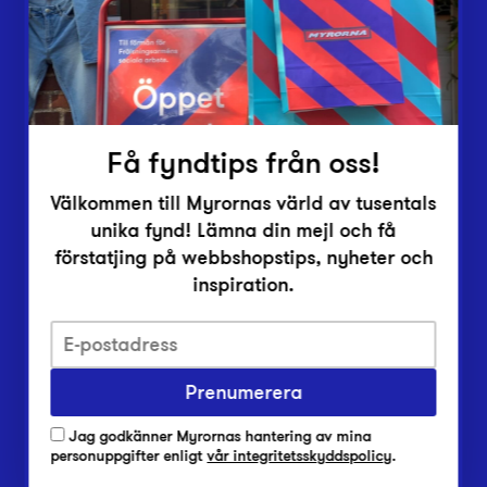
Inlämningsplatser
Om Myrorna
Lediga jobb
Pressrum
Kontakt
Få fyndtips från oss!
Välkommen till Myrornas värld av tusentals
unika fynd! Lämna din mejl och få
förstatjing på webbshopstips, nyheter och
inspiration.
Integritetsskyddspolicy
Prenumerera
Har du frågor om onlineköp, leverans eller retur?
Vanliga frågor om vår webbshop
Jag godkänner Myrornas hantering av mina
Har du frågor om vår verksamhet?
personuppgifter enligt
vår integritetsskyddspolicy
.
Vanliga frågor om Myrorna