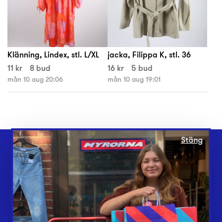
Klänning, Lindex, stl. L/XL
jacka, Filippa K, stl. 36
11 kr
8 bud
16 kr
5 bud
mån 10 aug 20:06
mån 10 aug 19:01
Stäng
Webbshop
Butiker
Lämna in
Vårt överskott