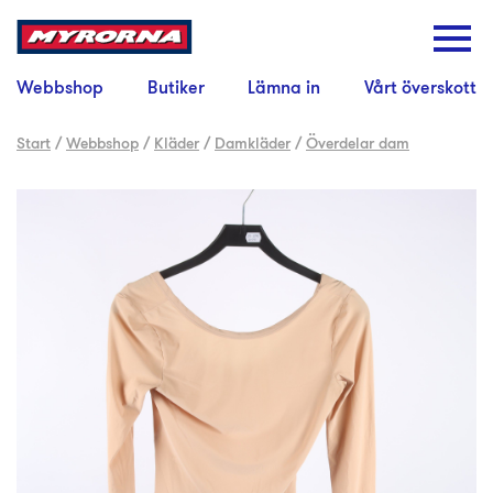
Webbshop
Butiker
Lämna in
Vårt överskott
Start
/
Webbshop
/
Kläder
/
Damkläder
/
Överdelar dam