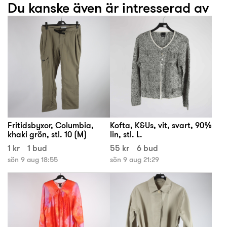
Du kanske även är intresserad av
Fritidsbyxor, Columbia,
Kofta, K&Us, vit, svart, 90%
khaki grön, stl. 10 (M)
lin, stl. L.
1 kr
1 bud
55 kr
6 bud
sön 9 aug 18:55
sön 9 aug 21:29