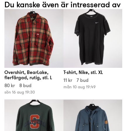
Du kanske även är intresserad av
Overshirt, BearLake,
T-shirt, Nike, stl. XL
flerfärgad, rutig, stl. L
11 kr
7 bud
80 kr
8 bud
mån 10 aug 19:49
sön 16 aug 19:30