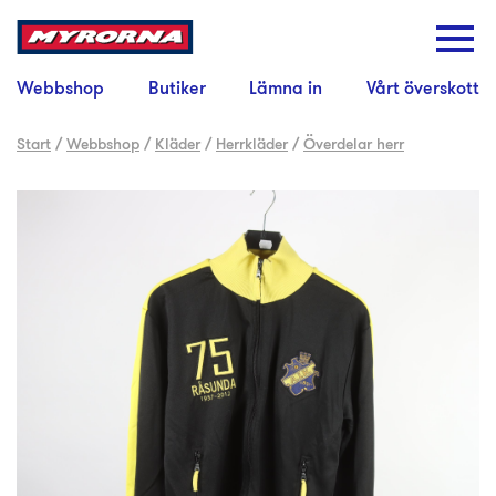
Webbshop
Butiker
Lämna in
Vårt överskott
Start
/
Webbshop
/
Kläder
/
Herrkläder
/
Överdelar herr