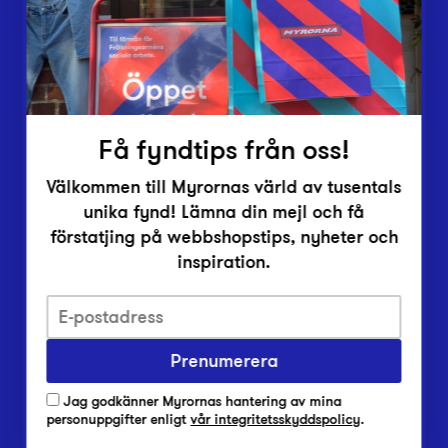
Inlämningsplatser
Om Myrorna
Lediga jobb
Pressrum
Kontakt
Få fyndtips från oss!
Välkommen till Myrornas värld av tusentals
unika fynd! Lämna din mejl och få
förstatjing på webbshopstips, nyheter och
inspiration.
Integritetsskyddspolicy
Prenumerera
Har du frågor om onlineköp, leverans eller retur?
Vanliga frågor om vår webbshop
Jag godkänner Myrornas hantering av mina
Har du frågor om vår verksamhet?
personuppgifter enligt
vår integritetsskyddspolicy
.
Vanliga frågor om Myrorna