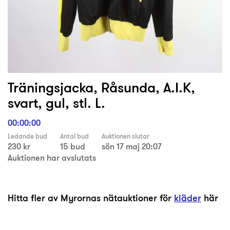
Träningsjacka, Råsunda, A.I.K,
svart, gul, stl. L.
00:00:00
Ledande bud
Antal bud
Auktionen slutar
230 kr
15 bud
sön 17 maj 20:07
Auktionen har avslutats
Hitta fler av Myrornas nätauktioner för
kläder
här