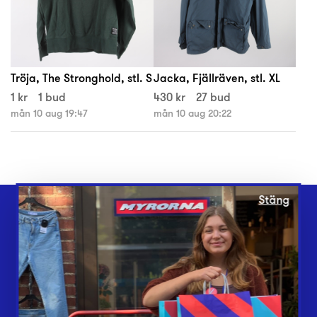
Tröja, The Stronghold, stl. S
Jacka, Fjällräven, stl. XL
1 kr
1 bud
430 kr
27 bud
mån 10 aug 19:47
mån 10 aug 20:22
Stäng
Webbshop
Butiker
Lämna in
Vårt överskott