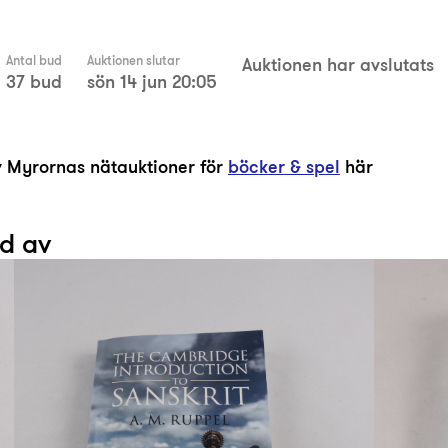
Antal bud
Auktionen slutar
Auktionen har avslutats
37 bud
sön 14 jun 20:05
av Myrornas nätauktioner för
böcker & spel
här
ad av