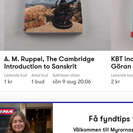
A. M. Ruppel, The Cambridge
KBT ino
Introduction to Sanskrit
Göran 
Ledande bud
Antal bud
Auktionen slutar
Ledande bu
1 kr
1 bud
sön 9 aug 20:06
2 kr
Få fyndtips 
Välkommen till Myrornas