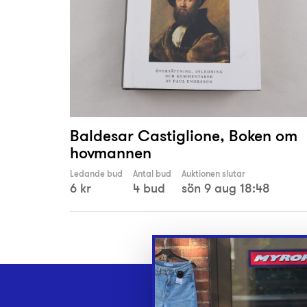
Baldesar Castiglione, Boken om
hovmannen
Ledande bud
Antal bud
Auktionen slutar
6 kr
4 bud
sön 9 aug 18:48