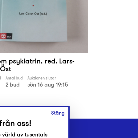
m psykiatrin, red. Lars-
Öst
d
Antal bud
Auktionen slutar
2 bud
sön 16 aug 19:15
Stäng
från oss!
 värld av tusentals