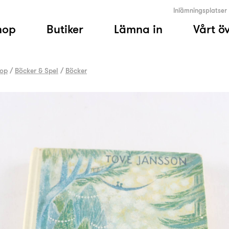
Inlämningsplatser
hop
Butiker
Lämna in
Vårt ö
op
/
Böcker & Spel
/
Böcker