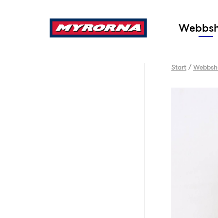
Sök
Webbs
Start
/
Webbsh