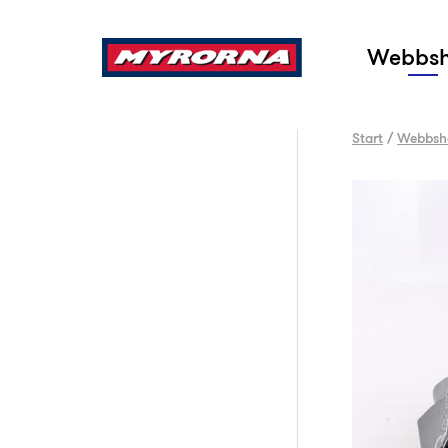
Sök
Webbs
Start
/
Webbsh