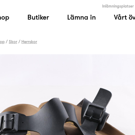
Inlämningsplatser
hop
Butiker
Lämna in
Vårt ö
op
/
Skor
/
Herrskor