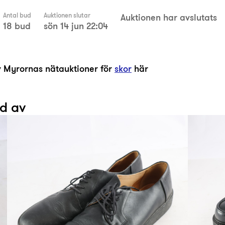
Antal bud
Auktionen slutar
Auktionen har avslutats
18 bud
sön 14 jun 22:04
av Myrornas nätauktioner för
skor
här
ad av