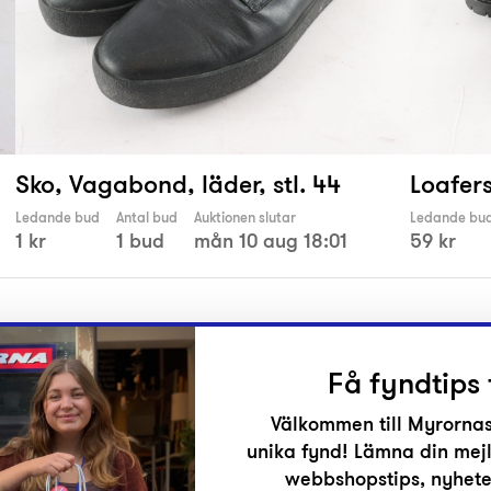
Sko, Vagabond, läder, stl. 44
Loafers
Ledande bud
Antal bud
Auktionen slutar
Ledande bu
1 kr
1 bud
mån 10 aug 18:01
59 kr
Få fyndtips 
Välkommen till Myrornas
unika fynd! Lämna din mejl
r
webbshopstips, nyheter