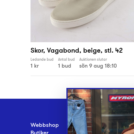
Skor, Vagabond, beige, stl. 42
Ledande bud
Antal bud
Auktionen slutar
1 kr
1 bud
sön 9 aug 18:10
Webbshop
Inlämningsplatse
Butiker
Om Myrorna