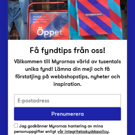
Inlämningsplatser
Om Myrorna
Lediga jobb
Pressrum
Kontakt
Få fyndtips från oss!
Välkommen till Myrornas värld av tusentals
unika fynd! Lämna din mejl och få
förstatjing på webbshopstips, nyheter och
inspiration.
Integritetsskyddspolicy
Prenumerera
Har du frågor om onlineköp, leverans eller retur?
Vanliga frågor om vår webbshop
Jag godkänner Myrornas hantering av mina
Har du frågor om vår verksamhet?
personuppgifter enligt
vår integritetsskyddspolicy
.
Vanliga frågor om Myrorna