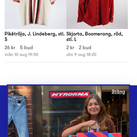
Pikétröja, J. Lindeberg, stl.
Skjorta, Boomerang, röd,
S
stl. L
26 kr
5 bud
2 kr
2 bud
mån 10 aug 19:50
sön 9 aug 18:20
Stäng
Webbshop
Butiker
Lämna in
Vårt överskott