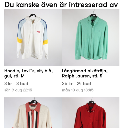
Du kanske även är intresserad av
Hoodie, Levi`s, vit, blå,
Långärmad pikètröja,
gul, stl. M
Ralph Lauren, stl. S
3 kr
3 bud
35 kr
24 bud
sön 9 aug 22:15
mån 10 aug 18:45