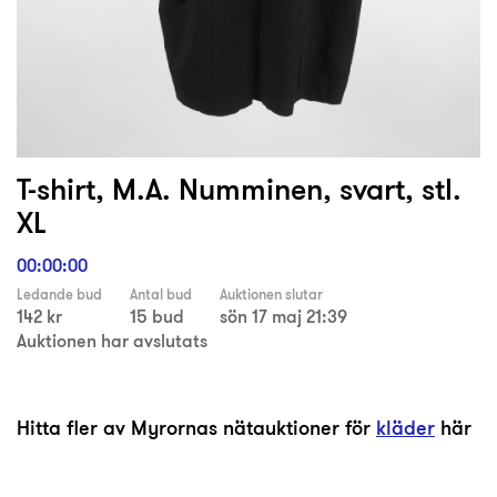
T-shirt, M.A. Numminen, svart, stl.
XL
00:00:00
Ledande bud
Antal bud
Auktionen slutar
142 kr
15 bud
sön 17 maj 21:39
Auktionen har avslutats
Hitta fler av Myrornas nätauktioner för
kläder
här