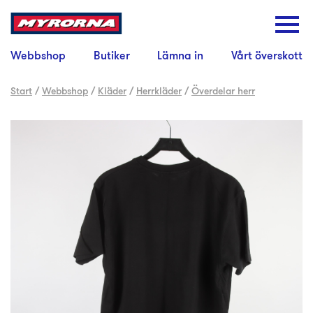
Webbshop
Butiker
Lämna in
Vårt överskott
Start
/
Webbshop
/
Kläder
/
Herrkläder
/
Överdelar herr