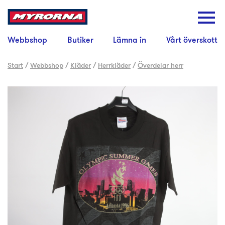
Webbshop
Butiker
Lämna in
Vårt överskott
Start
/
Webbshop
/
Kläder
/
Herrkläder
/
Överdelar herr