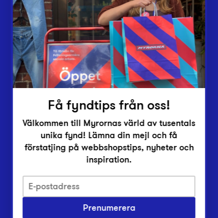
Lämna in
Vårt överskott
Inlämningsplatser
Om Myrorna
Lediga jobb
Pressrum
Kontakt
Få fyndtips från oss!
Välkommen till Myrornas värld av tusentals
unika fynd! Lämna din mejl och få
förstatjing på webbshopstips, nyheter och
inspiration.
Integritetsskyddspolicy
Prenumerera
Har du frågor om onlineköp, leverans eller retur?
Vanliga frågor om vår webbshop