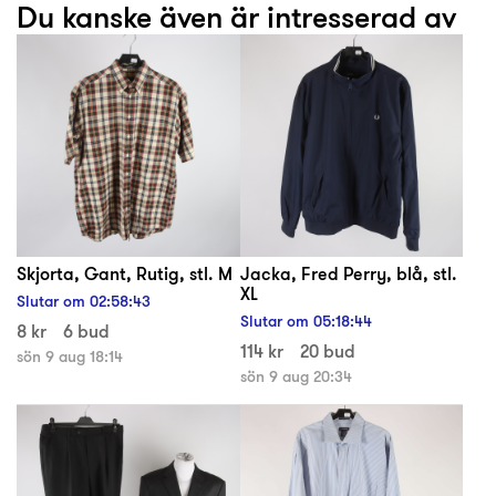
Du kanske även är intresserad av
Skjorta, Gant, Rutig, stl. M
Jacka, Fred Perry, blå, stl.
XL
Slutar om
02
:
58
:
43
Slutar om
05
:
18
:
44
8 kr
6 bud
114 kr
20 bud
sön 9 aug 18:14
sön 9 aug 20:34