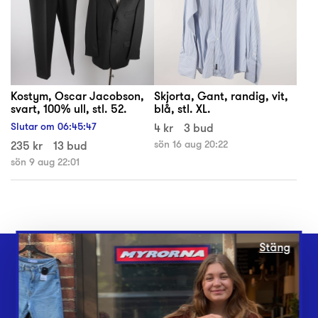
Kostym, Oscar Jacobson,
Skjorta, Gant, randig, vit,
svart, 100% ull, stl. 52.
blå, stl. XL.
Slutar om
06
:
45
:
47
4 kr
3 bud
235 kr
13 bud
sön 16 aug 20:22
sön 9 aug 22:01
Stäng
Webbshop
Butiker