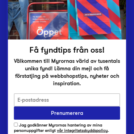
Inlämningsplatser
Om Myrorna
Lediga jobb
Pressrum
Kontakt
Få fyndtips från oss!
Välkommen till Myrornas värld av tusentals
unika fynd! Lämna din mejl och få
förstatjing på webbshopstips, nyheter och
inspiration.
Integritetsskyddspolicy
Prenumerera
Har du frågor om onlineköp, leverans eller retur?
Vanliga frågor om vår webbshop
Jag godkänner Myrornas hantering av mina
Har du frågor om vår verksamhet?
personuppgifter enligt
vår integritetsskyddspolicy
.
Vanliga frågor om Myrorna