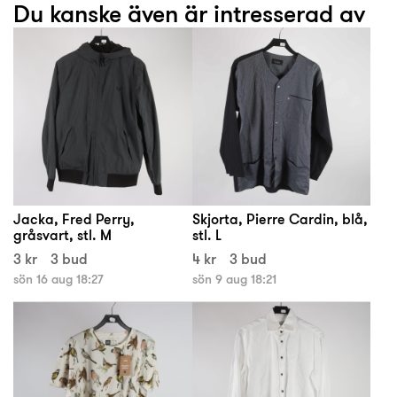
Du kanske även är intresserad av
Jacka, Fred Perry,
Skjorta, Pierre Cardin, blå,
gråsvart, stl. M
stl. L
3 kr
3 bud
4 kr
3 bud
sön 16 aug 18:27
sön 9 aug 18:21