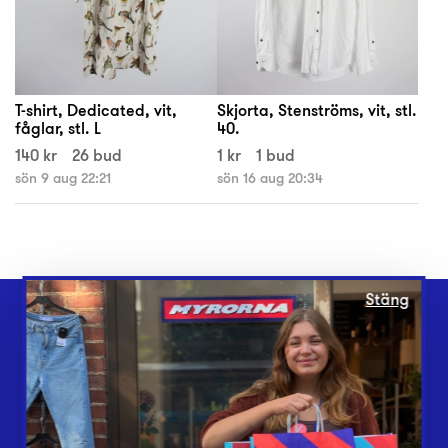
T-shirt, Dedicated, vit,
Skjorta, Stenströms, vit, stl.
fåglar, stl. L
40.
140 kr
26 bud
1 kr
1 bud
sön 9 aug 22:21
sön 16 aug 20:34
Stäng
Webbshop
Butiker
Lämna in
Vårt överskott