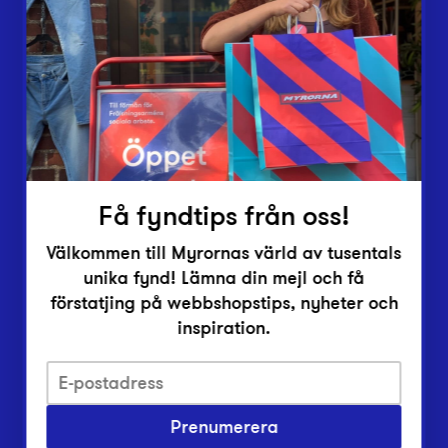
Lämna in
Vårt överskott
Inlämningsplatser
Om Myrorna
Lediga jobb
Pressrum
Kontakt
Få fyndtips från oss!
Välkommen till Myrornas värld av tusentals
unika fynd! Lämna din mejl och få
förstatjing på webbshopstips, nyheter och
inspiration.
Integritetsskyddspolicy
Prenumerera
Har du frågor om onlineköp, leverans eller retur?
Vanliga frågor om vår webbshop