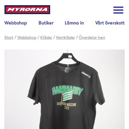
Webbshop
Butiker
Lämna in
Vårt överskott
Start
/
Webbshop
/
Kläder
/
Herrkläder
/
Överdelar herr