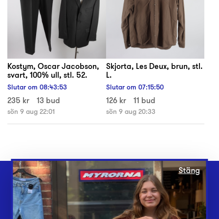
Kostym, Oscar Jacobson,
Skjorta, Les Deux, brun, stl.
svart, 100% ull, stl. 52.
L.
Slutar om
08
:
43
:
52
Slutar om
07
:
15
:
49
235 kr
13 bud
126 kr
11 bud
sön 9 aug 22:01
sön 9 aug 20:33
Stäng
Webbshop
Butiker