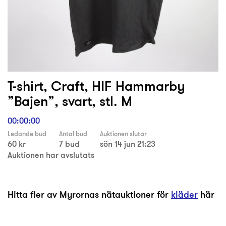
T-shirt, Craft, HIF Hammarby
”Bajen”, svart, stl. M
00:00:00
Ledande bud
Antal bud
Auktionen slutar
60 kr
7 bud
sön 14 jun 21:23
Auktionen har avslutats
Hitta fler av Myrornas nätauktioner för
kläder
här