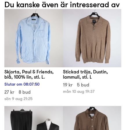
Du kanske även är intresserad av
Skjorta, Paul & Friends,
Stickad tröja, Dustin,
blå, 100% lin, stl. L.
lammull, stl. L
Slutar om
08
:
07
:
49
19 kr
5 bud
27 kr
8 bud
mån 10 aug 19:37
sön 9 aug 21:25