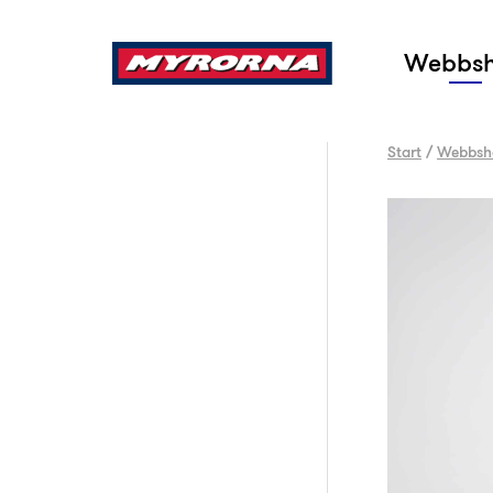
Sök
Webbs
Start
/
Webbsh