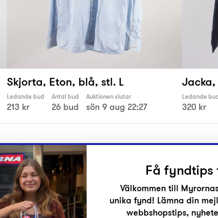
Skjorta, Eton, blå, stl. L
Jacka, 
Ledande bud
Antal bud
Auktionen slutar
Ledande bu
213 kr
26 bud
sön 9 aug 22:27
320 kr
Få fyndtips 
Välkommen till Myrornas
unika fynd! Lämna din mejl
r
webbshopstips, nyheter