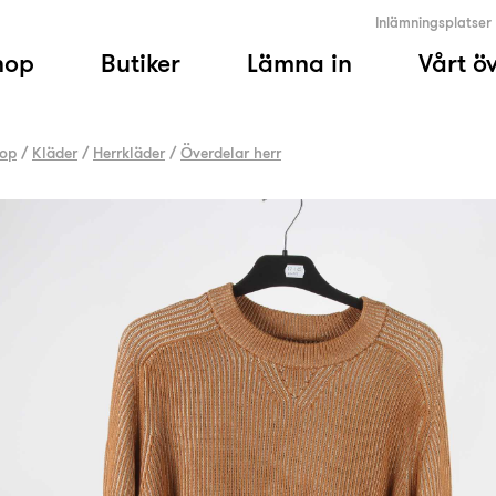
Inlämningsplatser
hop
Butiker
Lämna in
Vårt ö
op
/
Kläder
/
Herrkläder
/
Överdelar herr