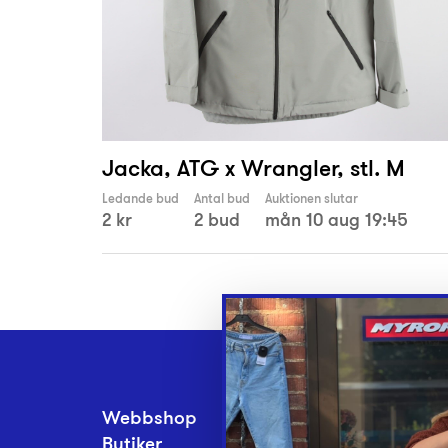
Jacka, ATG x Wrangler, stl. M
Ledande bud
Antal bud
Auktionen slutar
2 kr
2 bud
mån 10 aug 19:45
Webbshop
Inlämningsplatse
Butiker
Om Myrorna