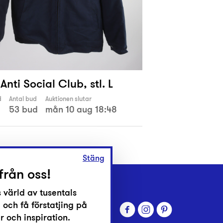
Anti Social Club, stl. L
d
Antal bud
Auktionen slutar
53 bud
mån 10 aug 18:48
Stäng
från oss!
 värld av tusentals
 och få förstatjing på
 och inspiration.