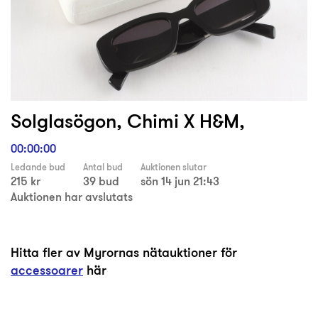
Solglasögon, Chimi X H&M,
00:00:00
Ledande bud
Antal bud
Auktionen slutar
215 kr
39 bud
sön 14 jun 21:43
Auktionen har avslutats
Hitta fler av Myrornas nätauktioner för
accessoarer
här