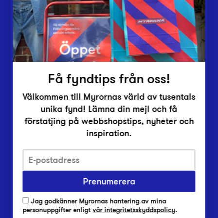
Inlämningsplatser
Om Myrorna
Lediga jobb
Pressrum
Kontakt
Få fyndtips från oss!
Välkommen till Myrornas värld av tusentals
unika fynd! Lämna din mejl och få
förstatjing på webbshopstips, nyheter och
inspiration.
Integritetsskyddspolicy
Prenumerera
Har du frågor om onlineköp, leverans eller retur?
Vanliga frågor om vår webbshop
Jag godkänner Myrornas hantering av mina
Har du frågor om vår verksamhet?
personuppgifter enligt
vår integritetsskyddspolicy
.
Vanliga frågor om Myrorna