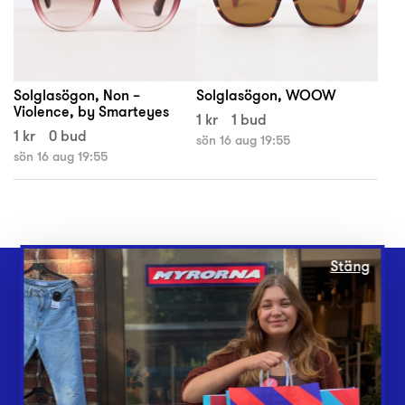
Solglasögon, Non –
Solglasögon, WOOW
Violence, by Smarteyes
1 kr
1 bud
1 kr
0 bud
sön 16 aug 19:55
sön 16 aug 19:55
Stäng
Webbshop
Butiker
Lämna in
Vårt överskott