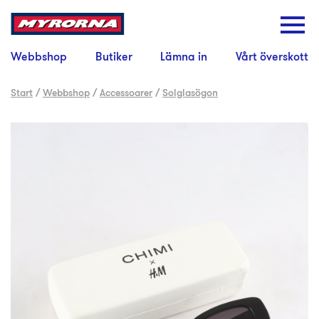
Webbshop
Butiker
Lämna in
Vårt överskott
Start
/
Webbshop
/
Accessoarer
/
Solglasögon