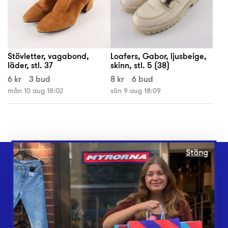
Stövletter, vagabond,
Loafers, Gabor, ljusbeige,
läder, stl. 37
skinn, stl. 5 (38)
6 kr
3 bud
8 kr
6 bud
mån 10 aug 18:02
sön 9 aug 18:09
Stäng
Webbshop
Butiker
Lämna in
Vårt överskott