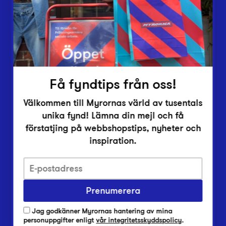
Inlämningsplatser
Om Myrorna
Lediga jobb
Pressrum
Kontakt
Få fyndtips från oss!
Välkommen till Myrornas värld av tusentals
unika fynd! Lämna din mejl och få
förstatjing på webbshopstips, nyheter och
inspiration.
Integritetsskyddspolicy
Prenumerera
Har du frågor om onlineköp, leverans eller retur?
Vanliga frågor om vår webbshop
Jag godkänner Myrornas hantering av mina
Har du frågor om vår verksamhet?
personuppgifter enligt
vår integritetsskyddspolicy
.
Vanliga frågor om Myrorna