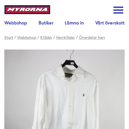
Webbshop
Butiker
Lämna in
Vårt överskott
Start
/
Webbshop
/
Kläder
/
Herrkläder
/
Överdelar herr