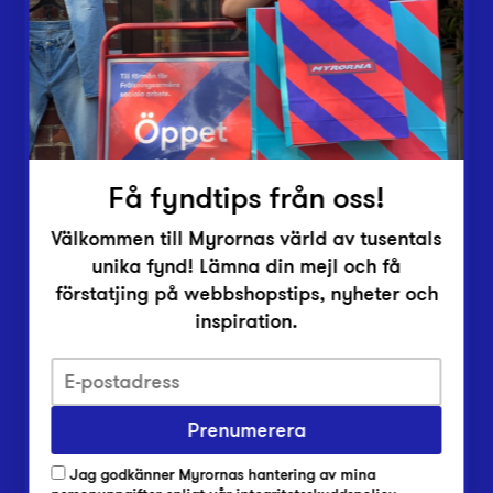
Vårt överskott
Inlämningsplatser
Om Myrorna
Lediga jobb
Pressrum
Kontakt
Få fyndtips från oss!
Välkommen till Myrornas värld av tusentals
unika fynd! Lämna din mejl och få
förstatjing på webbshopstips, nyheter och
inspiration.
Integritetsskyddspolicy
Prenumerera
Har du frågor om onlineköp, leverans eller retur?
Vanliga frågor om vår webbshop
Jag godkänner Myrornas hantering av mina
Har du frågor om vår verksamhet?