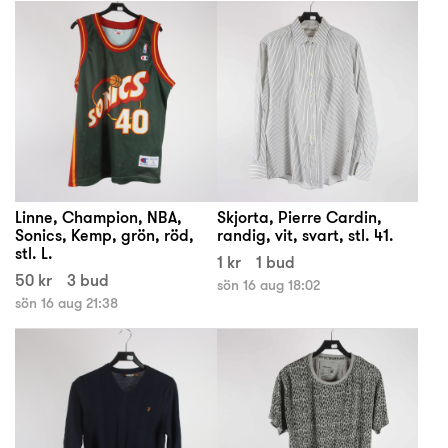
Linne, Champion, NBA,
Skjorta, Pierre Cardin,
Sonics, Kemp, grön, röd,
randig, vit, svart, stl. 41.
stl. L.
1 kr
1 bud
50 kr
3 bud
sön 16 aug 18:02
sön 16 aug 21:38