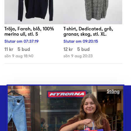
Tröja, Farah, blå, 100%
T-shirt, Dedicated, grå,
merino ull, stl. S
granar, skog, stl. XL.
Slutar om
07
:
37
:
19
Slutar om
09
:
20
:
15
11 kr
5 bud
12 kr
5 bud
sön 9 aug 18:40
sön 9 aug 20:23
Stäng
Webbshop
Butiker
Lämna in