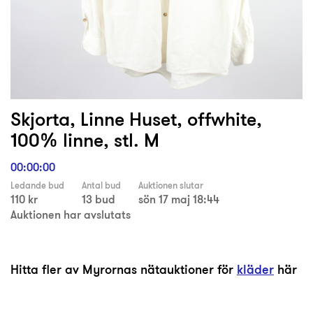
Skjorta, Linne Huset, offwhite,
100% linne, stl. M
00:00:00
Ledande bud
Antal bud
Auktionen slutar
110 kr
13 bud
sön 17 maj 18:44
Auktionen har avslutats
Hitta fler av Myrornas nätauktioner för
kläder
här