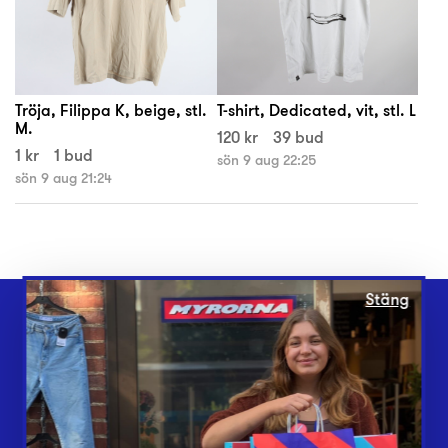
Tröja, Filippa K, beige, stl.
T-shirt, Dedicated, vit, stl. L
M.
120 kr
39 bud
1 kr
1 bud
sön 9 aug 22:25
sön 9 aug 21:24
Stäng
Webbshop
Butiker
Lämna in
Vårt överskott