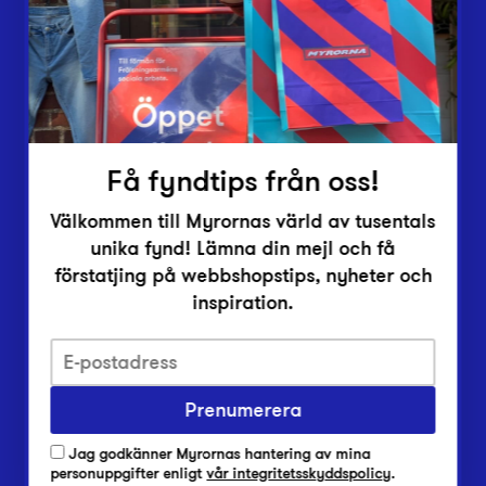
Inlämningsplatser
Om Myrorna
Lediga jobb
Pressrum
Kontakt
Få fyndtips från oss!
Välkommen till Myrornas värld av tusentals
unika fynd! Lämna din mejl och få
förstatjing på webbshopstips, nyheter och
inspiration.
Integritetsskyddspolicy
Prenumerera
Har du frågor om onlineköp, leverans eller retur?
Vanliga frågor om vår webbshop
Jag godkänner Myrornas hantering av mina
Har du frågor om vår verksamhet?
personuppgifter enligt
vår integritetsskyddspolicy
.
Vanliga frågor om Myrorna