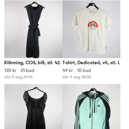
Klänning, COS, blå, stl. 42.
T-shirt, Dedicated, vit, stl. L
130 kr
21 bud
49 kr
10 bud
sön 9 aug 21:45
sön 9 aug 18:08