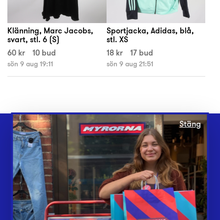
Klänning, Marc Jacobs,
Sportjacka, Adidas, blå,
svart, stl. 6 (S)
stl. XS
60 kr
10 bud
18 kr
17 bud
sön 9 aug 19:11
sön 9 aug 21:51
Stäng
Webbshop
Butiker
Lämna in
Vårt överskott