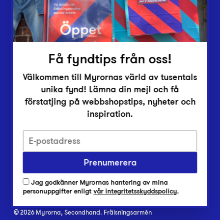
Inlämningsplatser
Om Myrorna
Lediga jobb
Pressrum
Kontakt
Få fyndtips från oss!
Välkommen till Myrornas värld av tusentals
unika fynd! Lämna din mejl och få
förstatjing på webbshopstips, nyheter och
inspiration.
Integritetsskyddspolicy
Har du frågor om onlineköp, leverans eller retur?
Prenumerera
Vanliga frågor om vår webbshop
Jag godkänner Myrornas hantering av mina
Har du frågor om vår verksamhet?
personuppgifter enligt
vår integritetsskyddspolicy
.
Vanliga frågor om Myrorna
© 2026 Myrorna, Secondhand. Frälsningsarmén