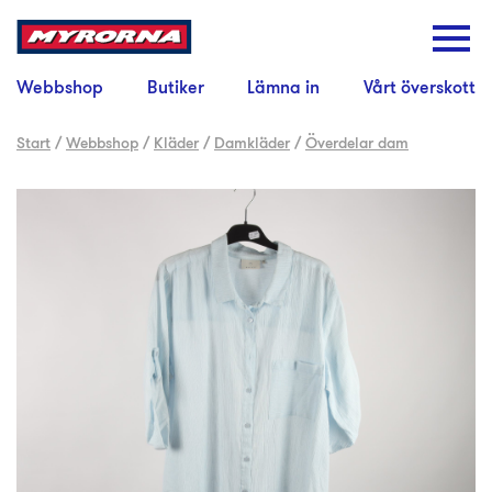
Webbshop
Butiker
Lämna in
Vårt överskott
Start
/
Webbshop
/
Kläder
/
Damkläder
/
Överdelar dam