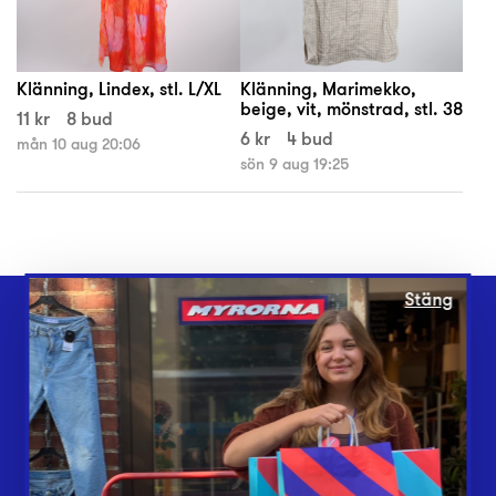
Klänning, Lindex, stl. L/XL
Klänning, Marimekko,
beige, vit, mönstrad, stl. 38
11 kr
8 bud
6 kr
4 bud
mån 10 aug 20:06
sön 9 aug 19:25
Stäng
Webbshop
Butiker
Lämna in
Vårt överskott