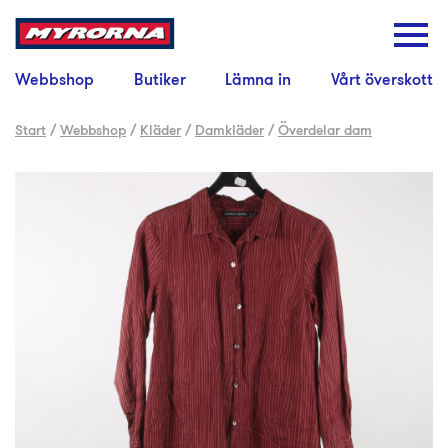
Webbshop
Butiker
Lämna in
Vårt överskott
Start
/
Webbshop
/
Kläder
/
Damkläder
/
Överdelar dam