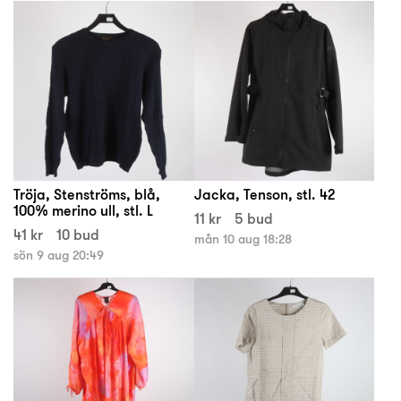
Tröja, Stenströms, blå,
Jacka, Tenson, stl. 42
100% merino ull, stl. L
11 kr
5 bud
41 kr
10 bud
mån 10 aug 18:28
sön 9 aug 20:49