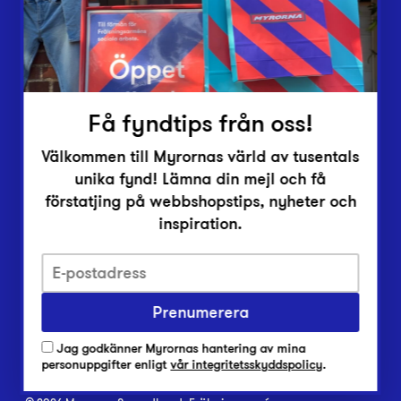
Inlämningsplatser
Om Myrorna
Lediga jobb
Pressrum
Kontakt
Få fyndtips från oss!
Välkommen till Myrornas värld av tusentals
unika fynd! Lämna din mejl och få
förstatjing på webbshopstips, nyheter och
inspiration.
Integritetsskyddspolicy
Prenumerera
Har du frågor om onlineköp, leverans eller retur?
Vanliga frågor om vår webbshop
Jag godkänner Myrornas hantering av mina
Har du frågor om vår verksamhet?
personuppgifter enligt
vår integritetsskyddspolicy
.
Vanliga frågor om Myrorna