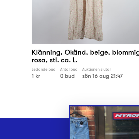
Klänning, Okänd, beige, blommig
rosa, stl. ca. L.
Ledande bud
Antal bud
Auktionen slutar
1 kr
0 bud
sön 16 aug 21:47