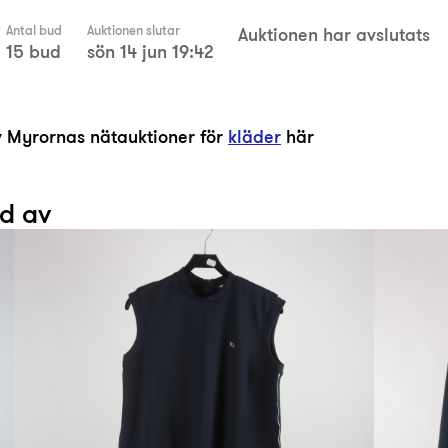
Antal bud
Auktionen slutar
Auktionen har avslutats
15 bud
sön 14 jun 19:42
av Myrornas nätauktioner för
kläder
här
ad av