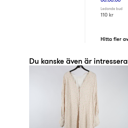
Ledande bud
110 kr
Hitta fler 
Du kanske även är intresser