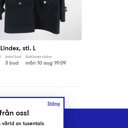
Lindex, stl. L
d
Antal bud
Auktionen slutar
3 bud
mån 10 aug 19:09
Stäng
från oss!
 värld av tusentals