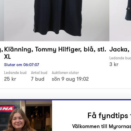
,
Klänning, Tommy Hilfiger, blå, stl.
Jacka, 
XL
Ledande bu
3 kr
Slutar om
06
:
07
:
06
Ledande bud
Antal bud
Auktionen slutar
25 kr
7 bud
sön 9 aug 19:02
Få fyndtips 
Välkommen till Myrornas