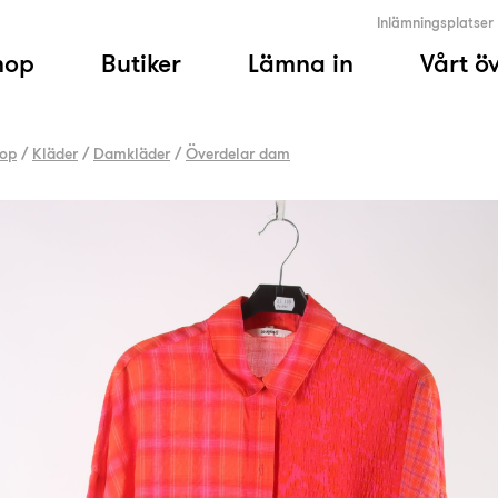
Inlämningsplatser
hop
Butiker
Lämna in
Vårt ö
op
/
Kläder
/
Damkläder
/
Överdelar dam