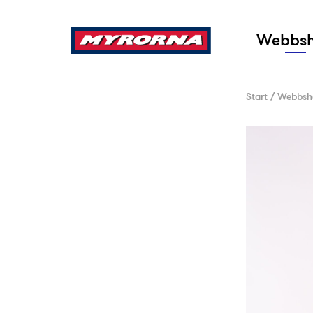
Sök
Webbs
Start
/
Webbsh