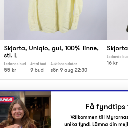
Skjorta, Uniqlo, gul, 100% linne,
Skjorta
stl. L
Ledande bu
16 kr
Ledande bud
Antal bud
Auktionen slutar
55 kr
9 bud
sön 9 aug 22:30
Få fyndtips 
Välkommen till Myrornas
unika fynd! Lämna din mejl
r