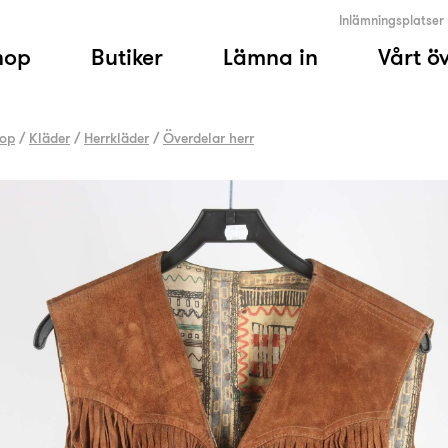
Inlämningsplatser
hop
Butiker
Lämna in
Vårt ö
op
/
Kläder
/
Herrkläder
/
Överdelar herr