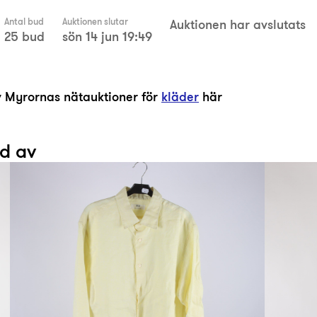
Antal bud
Auktionen slutar
Auktionen har avslutats
25 bud
sön 14 jun 19:49
av Myrornas nätauktioner för
kläder
här
ad av