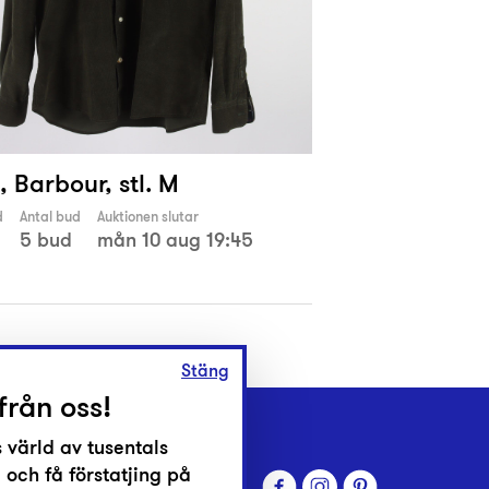
, Barbour, stl. M
d
Antal bud
Auktionen slutar
5 bud
mån 10 aug 19:45
Stäng
från oss!
 värld av tusentals
 och få förstatjing på