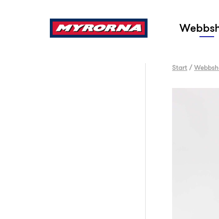
Sök
Webbs
Start
/
Webbsh